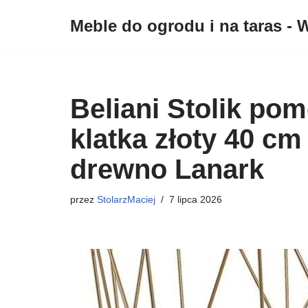
Meble do ogrodu i na taras - W
Przejdź
do
treści
Beliani Stolik po
klatka złoty 40 c
drewno Lanark
przez
StolarzMaciej
7 lipca 2026