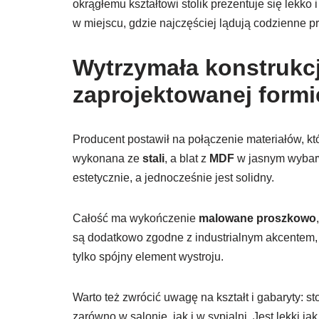
okrągłemu kształtowi stolik prezentuje się lekko
w miejscu, gdzie najczęściej lądują codzienne p
Wytrzymała konstrukcj
zaprojektowanej formi
Producent postawił na połączenie materiałów, k
wykonana ze
stali
, a blat z
MDF
w jasnym wybarw
estetycznie, a jednocześnie jest solidny.
Całość ma wykończenie
malowane proszkowo
są dodatkowo zgodne z industrialnym akcentem, 
tylko spójny element wystroju.
Warto też zwrócić uwagę na kształt i gabaryty: s
zarówno w salonie, jak i w sypialni. Jest lekki 