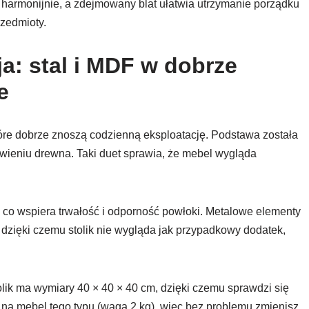
 i harmonijnie, a zdejmowany blat ułatwia utrzymanie porządku
rzedmioty.
a: stal i MDF w dobrze
e
tóre dobrze znoszą codzienną eksploatację. Podstawa została
ieniu drewna. Taki duet sprawia, że mebel wygląda
, co wspiera trwałość i odporność powłoki. Metalowe elementy
dzięki czemu stolik nie wygląda jak przypadkowy dodatek,
tolik ma wymiary 40 × 40 × 40 cm, dzięki czemu sprawdzi się
jak na mebel tego typu (waga 2 kg), więc bez problemu zmienisz