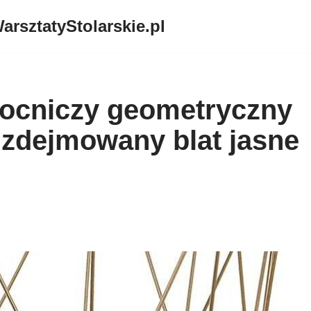
arsztatyStolarskie.pl
mocniczy geometryczny
m zdejmowany blat jasne