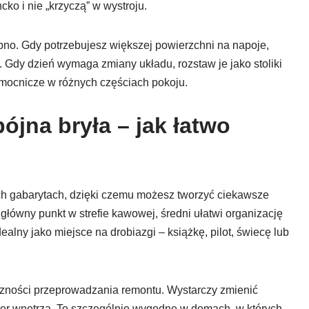
ko i nie „krzyczą” w wystroju.
no. Gdy potrzebujesz większej powierzchni na napoje,
. Gdy dzień wymaga zmiany układu, rozstaw je jako stoliki
omocnicze w różnych częściach pokoju.
pójna bryła – jak łatwo
ych gabarytach, dzięki czemu możesz tworzyć ciekawsze
główny punkt w strefie kawowej, średni ułatwi organizację
ealny jako miejsce na drobiazgi – książkę, pilot, świecę lub
czności przeprowadzania remontu. Wystarczy zmienić
ter wnętrza. To szczególnie wygodne w domach, w których