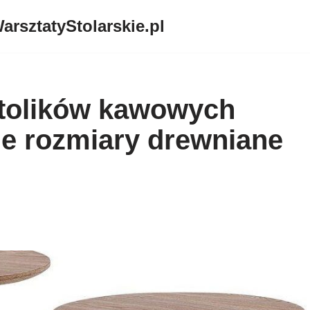
arsztatyStolarskie.pl
stolików kawowych
ne rozmiary drewniane