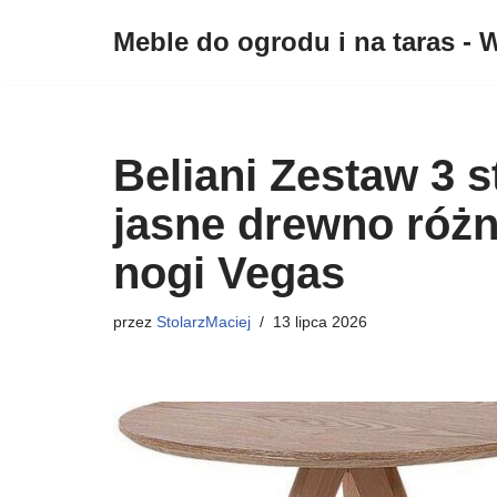
Meble do ogrodu i na taras - W
Przejdź
do
treści
Beliani Zestaw 3 
jasne drewno róż
nogi Vegas
przez
StolarzMaciej
13 lipca 2026