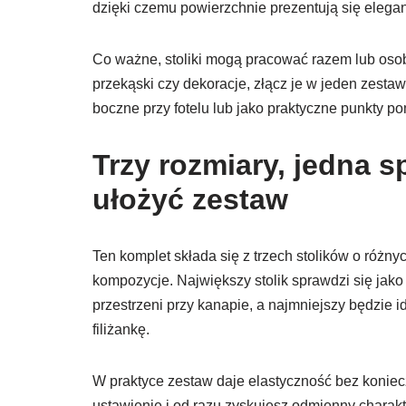
dzięki czemu powierzchnie prezentują się eleganc
Co ważne, stoliki mogą pracować razem lub osob
przekąski czy dekoracje, złącz je w jeden zestaw
boczne przy fotelu lub jako praktyczne punkty p
Trzy rozmiary, jedna s
ułożyć zestaw
Ten komplet składa się z trzech stolików o różn
kompozycje. Największy stolik sprawdzi się jako 
przestrzeni przy kanapie, a najmniejszy będzie id
filiżankę.
W praktyce zestaw daje elastyczność bez konie
ustawienie i od razu zyskujesz odmienny charak