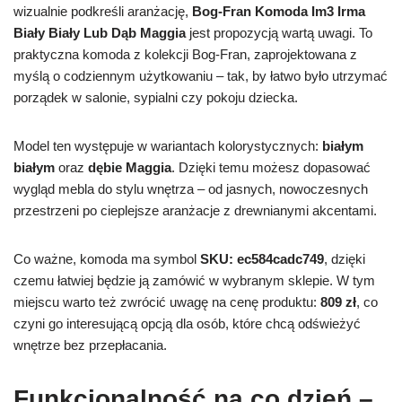
wizualnie podkreśli aranżację,
Bog-Fran Komoda Im3 Irma
Biały Biały Lub Dąb Maggia
jest propozycją wartą uwagi. To
praktyczna komoda z kolekcji Bog-Fran, zaprojektowana z
myślą o codziennym użytkowaniu – tak, by łatwo było utrzymać
porządek w salonie, sypialni czy pokoju dziecka.
Model ten występuje w wariantach kolorystycznych:
białym
białym
oraz
dębie Maggia
. Dzięki temu możesz dopasować
wygląd mebla do stylu wnętrza – od jasnych, nowoczesnych
przestrzeni po cieplejsze aranżacje z drewnianymi akcentami.
Co ważne, komoda ma symbol
SKU: ec584cadc749
, dzięki
czemu łatwiej będzie ją zamówić w wybranym sklepie. W tym
miejscu warto też zwrócić uwagę na cenę produktu:
809 zł
, co
czyni go interesującą opcją dla osób, które chcą odświeżyć
wnętrze bez przepłacania.
Funkcjonalność na co dzień –