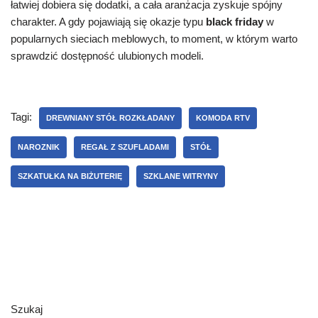
łatwiej dobiera się dodatki, a cała aranżacja zyskuje spójny
charakter. A gdy pojawiają się okazje typu
black friday
w
popularnych sieciach meblowych, to moment, w którym warto
sprawdzić dostępność ulubionych modeli.
Tagi:
DREWNIANY STÓŁ ROZKŁADANY
KOMODA RTV
NAROZNIK
REGAŁ Z SZUFLADAMI
STÓŁ
SZKATUŁKA NA BIŻUTERIĘ
SZKLANE WITRYNY
Szukaj