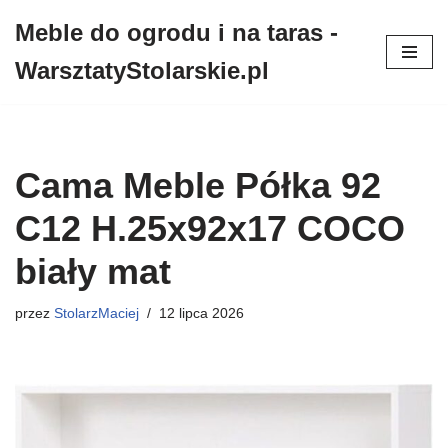
Meble do ogrodu i na taras -
Przejdź
WarsztatyStolarskie.pl
do
treści
Cama Meble Półka 92
C12 H.25x92x17 COCO
biały mat
przez
StolarzMaciej
12 lipca 2026