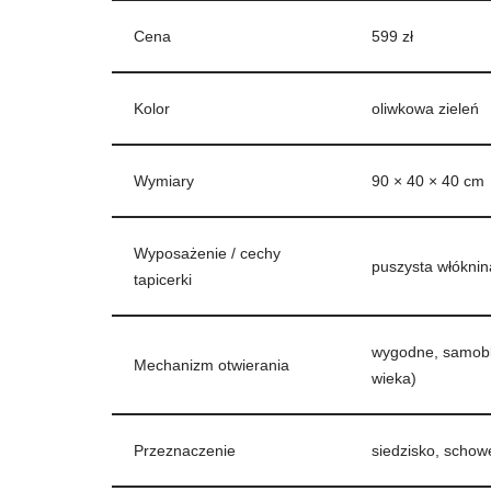
Cena
599 zł
Kolor
oliwkowa zieleń
Wymiary
90 × 40 × 40 cm
Wyposażenie / cechy
puszysta włóknin
tapicerki
wygodne, samobl
Mechanizm otwierania
wieka)
Przeznaczenie
siedzisko, schow