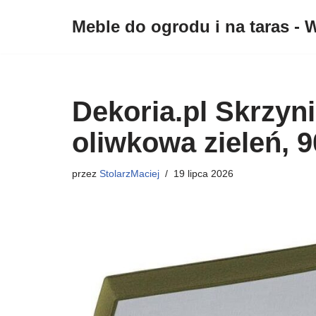
Meble do ogrodu i na taras - W
Przejdź
do
treści
Dekoria.pl Skrzyn
oliwkowa zieleń, 9
przez
StolarzMaciej
19 lipca 2026