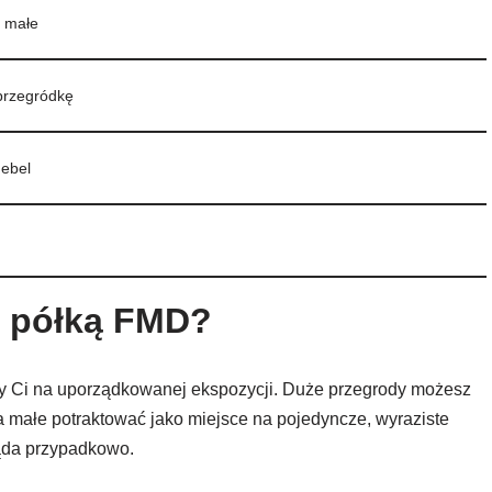
2 małe
przegródkę
mebel
z półką FMD?
eży Ci na uporządkowanej ekspozycji. Duże przegrody możesz
a małe potraktować jako miejsce na pojedyncze, wyraziste
ląda przypadkowo.