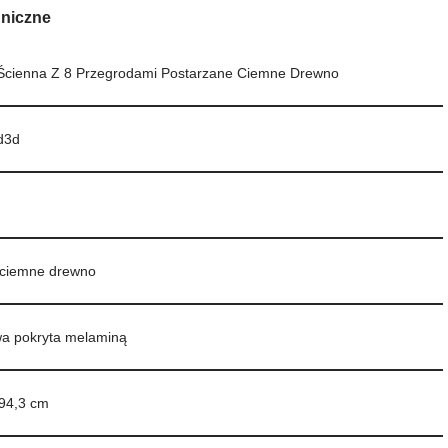
hniczne
Ścienna Z 8 Przegrodami Postarzane Ciemne Drewno
d3d
 ciemne drewno
wa pokryta melaminą
 94,3 cm