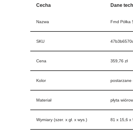
Cecha
Dane tec
Nazwa
Fmd Półka 
SKU
47b3b6570
Cena
359,76 zł
Kolor
postarzane
Materiał
płyta wióro
Wymiary (szer. x gł. x wys.)
81 x 15,6 x