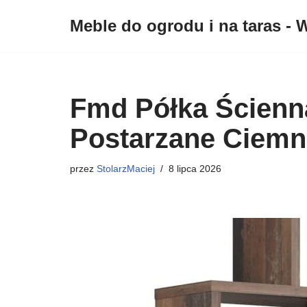
Meble do ogrodu i na taras - W
Przejdź
do
treści
Fmd Półka Ścienn
Postarzane Ciem
przez
StolarzMaciej
8 lipca 2026