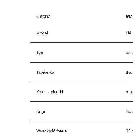
Cecha
Wa
Model
HA
Typ
usz
Tapicerka
tka
Kolor tapicerki
mus
Nogi
lit
Wysokość fotela
99 