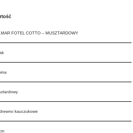
rtość
LMAR FOTEL COTTO – MUSZTARDOWY
ak
nina
ztardowy
e drewno kauczukowe
cm