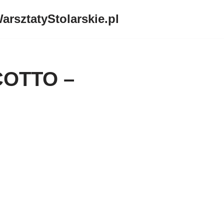
arsztatyStolarskie.pl
COTTO –