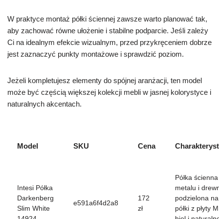
W praktyce montaż półki ściennej zawsze warto planować tak,
aby zachować równe ułożenie i stabilne podparcie. Jeśli zależy
Ci na idealnym efekcie wizualnym, przed przykręceniem dobrze
jest zaznaczyć punkty montażowe i sprawdzić poziom.
Jeżeli kompletujesz elementy do spójnej aranżacji, ten model
może być częścią większej kolekcji mebli w jasnej kolorystyce i
naturalnych akcentach.
Model
SKU
Cena
Charakterys
Półka ścienna
Intesi Półka
metalu i drew
Darkenberg
172
podzielona na
e591a6f4d2a8
Slim White
zł
półki z płyty 
14924
biel i naturaln