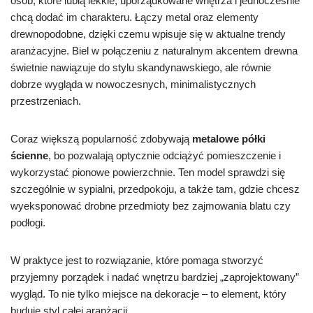
osób, które lubią lekkie, uporządkowane wnętrza i jednocześnie
chcą dodać im charakteru. Łączy metal oraz elementy
drewnopodobne, dzięki czemu wpisuje się w aktualne trendy
aranżacyjne. Biel w połączeniu z naturalnym akcentem drewna
świetnie nawiązuje do stylu skandynawskiego, ale równie
dobrze wygląda w nowoczesnych, minimalistycznych
przestrzeniach.
Coraz większą popularność zdobywają
metalowe półki
ścienne
, bo pozwalają optycznie odciążyć pomieszczenie i
wykorzystać pionowe powierzchnie. Ten model sprawdzi się
szczególnie w sypialni, przedpokoju, a także tam, gdzie chcesz
wyeksponować drobne przedmioty bez zajmowania blatu czy
podłogi.
W praktyce jest to rozwiązanie, które pomaga stworzyć
przyjemny porządek i nadać wnętrzu bardziej „zaprojektowany”
wygląd. To nie tylko miejsce na dekoracje – to element, który
buduje styl całej aranżacji.