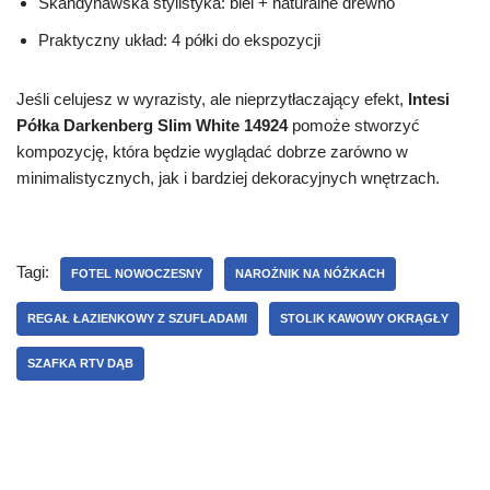
Skandynawska stylistyka: biel + naturalne drewno
Praktyczny układ: 4 półki do ekspozycji
Jeśli celujesz w wyrazisty, ale nieprzytłaczający efekt,
Intesi
Półka Darkenberg Slim White 14924
pomoże stworzyć
kompozycję, która będzie wyglądać dobrze zarówno w
minimalistycznych, jak i bardziej dekoracyjnych wnętrzach.
Tagi:
FOTEL NOWOCZESNY
NAROŻNIK NA NÓŻKACH
REGAŁ ŁAZIENKOWY Z SZUFLADAMI
STOLIK KAWOWY OKRĄGŁY
SZAFKA RTV DĄB