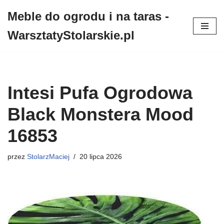
Meble do ogrodu i na taras -
Przejdź
WarsztatyStolarskie.pl
do
treści
Intesi Pufa Ogrodowa
Black Monstera Mood
16853
przez
StolarzMaciej
20 lipca 2026