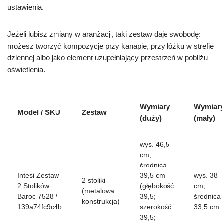
ustawienia.
Jeżeli lubisz zmiany w aranżacji, taki zestaw daje swobodę:
możesz tworzyć kompozycje przy kanapie, przy łóżku w strefie
dziennej albo jako element uzupełniający przestrzeń w pobliżu
oświetlenia.
Wymiary
Wymiar
Model / SKU
Zestaw
(duży)
(mały)
wys. 46,5
cm;
średnica
Intesi Zestaw
39,5 cm
wys. 38
2 stoliki
2 Stolików
(głębokość
cm;
(metalowa
Baroc 7528 /
39,5;
średnica
konstrukcja)
139a74fc9c4b
szerokość
33,5 cm
39,5;