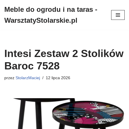
Meble do ogrodu i na taras -
Przejdź
WarsztatyStolarskie.pl
do
treści
Intesi Zestaw 2 Stolików
Baroc 7528
przez
StolarzMaciej
12 lipca 2026