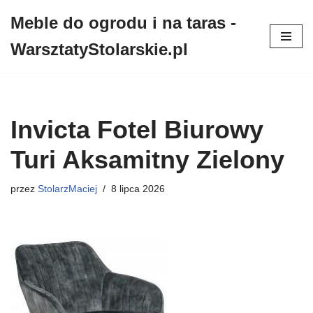
Meble do ogrodu i na taras -
Przejdź
WarsztatyStolarskie.pl
do
treści
Invicta Fotel Biurowy
Turi Aksamitny Zielony
przez
StolarzMaciej
8 lipca 2026