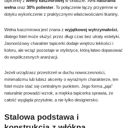
tapicerkę z
wełny kaszmirowej
w składzie:
70% naturalna
wełna
oraz
30% poliester
. To połączenie łączy przyjemne w
dotyku wykończenie z praktycznymi właściwościami tkaniny.
Wełna kaszmirowa jest znana z
wyjątkowej wytrzymałości
,
dlatego fotel może służyć przez długi czas bez utraty estetyki.
Jasnoróżowy charakter tapicerki dodaje wnętrzu lekkości i
koloru, ale wciąż pozostaje w stylistyce, którą łatwo dopasować
do współczesnych aranżacji.
Jeżeli urządzasz przestrzeń w duchu nowoczesności,
minimalizmu lub lubisz akcenty o wyraźnym charakterze, ten
fotel może stać się centralnym punktem. Jego forma „jaja”
naturalnie prowadzi wzrok, a miękka tapicerka sprawia, że
całość wygląda przytulnie, a nie tylko designersko.
Stalowa podstawa i
konstrukcja z włókna