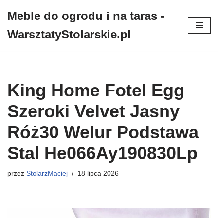
Meble do ogrodu i na taras -
Przejdź
WarsztatyStolarskie.pl
do
treści
King Home Fotel Egg
Szeroki Velvet Jasny
Róż30 Welur Podstawa
Stal He066Ay190830Lp
przez
StolarzMaciej
18 lipca 2026