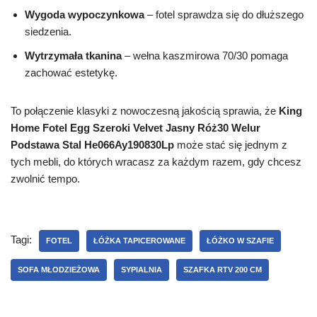
Wygoda wypoczynkowa
– fotel sprawdza się do dłuższego
siedzenia.
Wytrzymała tkanina
– wełna kaszmirowa 70/30 pomaga
zachować estetykę.
To połączenie klasyki z nowoczesną jakością sprawia, że
King
Home Fotel Egg Szeroki Velvet Jasny Róż30 Welur
Podstawa Stal He066Ay190830Lp
może stać się jednym z
tych mebli, do których wracasz za każdym razem, gdy chcesz
zwolnić tempo.
Tagi:
FOTEL
ŁÓŻKA TAPICEROWANE
ŁÓŻKO W SZAFIE
SOFA MŁODZIEŻOWA
SYPIALNIA
SZAFKA RTV 200 CM