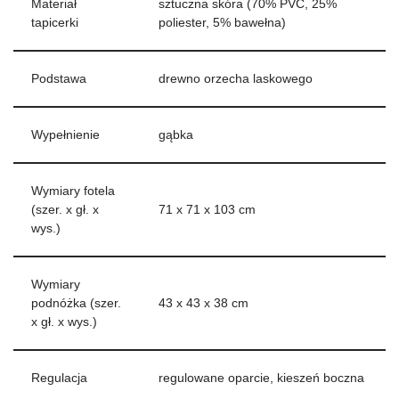
Materiał
sztuczna skóra (70% PVC, 25%
tapicerki
poliester, 5% bawełna)
Podstawa
drewno orzecha laskowego
Wypełnienie
gąbka
Wymiary fotela
(szer. x gł. x
71 x 71 x 103 cm
wys.)
Wymiary
podnóżka (szer.
43 x 43 x 38 cm
x gł. x wys.)
Regulacja
regulowane oparcie, kieszeń boczna