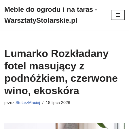
Meble do ogrodu i na taras -
Przejdź
WarsztatyStolarskie.pl
do
treści
Lumarko Rozkładany
fotel masujący z
podnóżkiem, czerwone
wino, ekoskóra
przez
StolarzMaciej
18 lipca 2026