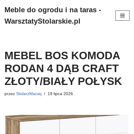
Meble do ogrodu i na taras -
Przejdź
WarsztatyStolarskie.pl
do
treści
MEBEL BOS KOMODA
RODAN 4 DĄB CRAFT
ZŁOTY/BIAŁY POŁYSK
przez
StolarzMaciej
19 lipca 2026