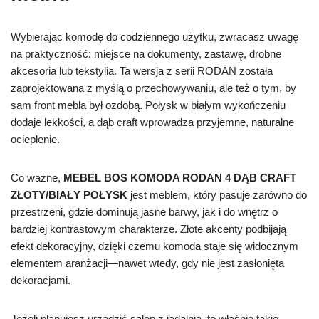
Wybierając komodę do codziennego użytku, zwracasz uwagę
na praktyczność: miejsce na dokumenty, zastawę, drobne
akcesoria lub tekstylia. Ta wersja z serii RODAN została
zaprojektowana z myślą o przechowywaniu, ale też o tym, by
sam front mebla był ozdobą. Połysk w białym wykończeniu
dodaje lekkości, a dąb craft wprowadza przyjemne, naturalne
ocieplenie.
Co ważne,
MEBEL BOS KOMODA RODAN 4 DĄB CRAFT
ZŁOTY/BIAŁY POŁYSK
jest meblem, który pasuje zarówno do
przestrzeni, gdzie dominują jasne barwy, jak i do wnętrz o
bardziej kontrastowym charakterze. Złote akcenty podbijają
efekt dekoracyjny, dzięki czemu komoda staje się widocznym
elementem aranżacji—nawet wtedy, gdy nie jest zasłonięta
dekoracjami.
Jeżeli planujesz urządzić salon z jadalnią, to właśnie takie