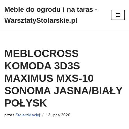
Meble do ogrodu i na taras -
Przejdź
WarsztatyStolarskie.pl
do
treści
MEBLOCROSS
KOMODA 3D3S
MAXIMUS MXS-10
SONOMA JASNA/BIAŁY
POŁYSK
przez
StolarzMaciej
13 lipca 2026