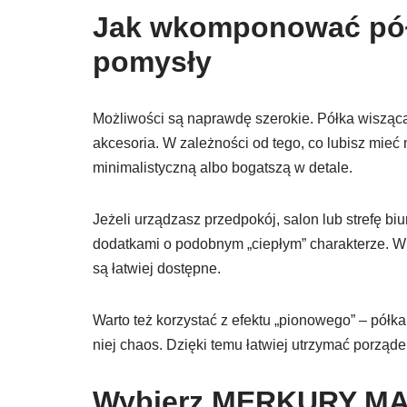
Jak wkomponować półk
pomysły
Możliwości są naprawdę szerokie. Półka wisząca
akcesoria. W zależności od tego, co lubisz mie
minimalistyczną albo bogatszą w detale.
Jeżeli urządzasz przedpokój, salon lub strefę b
dodatkami o podobnym „ciepłym” charakterze. W 
są łatwiej dostępne.
Warto też korzystać z efektu „pionowego” – półk
niej chaos. Dzięki temu łatwiej utrzymać porządek
Wybierz MERKURY MAR