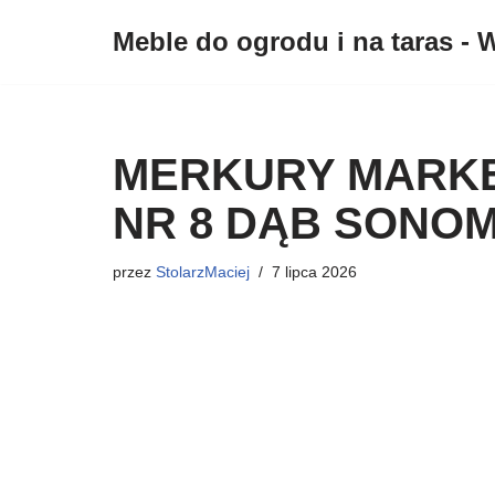
Meble do ogrodu i na taras - W
Przejdź
do
treści
MERKURY MARKE
NR 8 DĄB SONO
przez
StolarzMaciej
7 lipca 2026