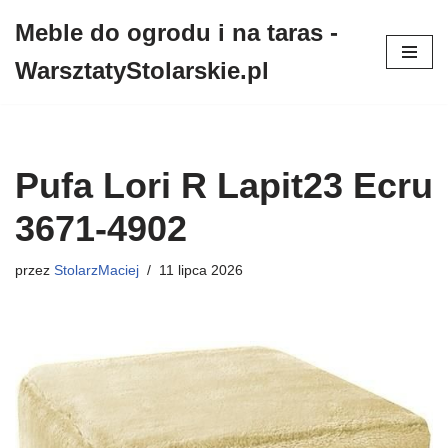
Meble do ogrodu i na taras -
Przejdź
WarsztatyStolarskie.pl
do
treści
Pufa Lori R Lapit23 Ecru
3671-4902
przez
StolarzMaciej
11 lipca 2026