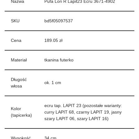
Nazwa
Pufa Lori R Lapit23 Ecru 3671-4902
SKU
bd5f05097537
Cena
189.05 zł
Materiał
tkanina futerko
Długość
ok. 1 cm
włosa
ecru tap. LAPIT 23 (pozostałe warianty:
Kolor
curry LAPIT 68, czarny LAPIT 19, jasny
(tapicerka)
szary LAPIT 06, szary LAPIT 16)
Wysokość
34 cm