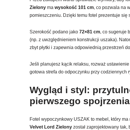
Zielony
ma
wysokość 101 cm
, co pozwala na 
pomieszczeniu. Dzięki temu fotel prezentuje się s
Szerokość podano jako
72×81 cm
, co sugeruje 
(np. z uwzględnieniem konstrukcji uszaka). Nat
zbyt płytki i zapewnia odpowiednią przestrzeń d
Jeśli planujesz kącik relaksu, rozważ ustawieni
gotowa strefa do odpoczynku przy codziennych ry
Wygląd i styl: przytul
pierwszego spojrzenia
Fotel wypoczynkowy USZAK to mebel, który ma n
Velvet Lord Zielony
został zaprojektowany tak,