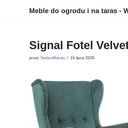
Meble do ogrodu i na taras - W
Przejdź
do
treści
Signal Fotel Velve
przez
StolarzMaciej
15 lipca 2026