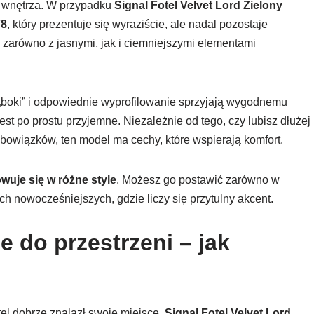
o wnętrza. W przypadku
Signal Fotel Velvet Lord Zielony
78
, który prezentuje się wyraziście, ale nadal pozostaje
 zarówno z jasnymi, jak i ciemniejszymi elementami
 „boki” i odpowiednie wyprofilowanie sprzyjają wygodnemu
est po prostu przyjemne. Niezależnie od tego, czy lubisz dłużej
bowiązków, ten model ma cechy, które wspierają komfort.
wuje się w różne style
. Możesz go postawić zarówno w
ach nowocześniejszych, gdzie liczy się przytulny akcent.
 do przestrzeni – jak
el dobrze znalazł swoje miejsce.
Signal Fotel Velvet Lord