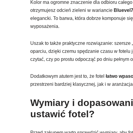
Kolor ma ogromne znaczenie dla odbioru całeg
otrzymujesz odcień zieleni w wariancie
Bluevel
elegancki. To barwa, która dobrze komponuje się
wyposażenia.
Uszak to także praktyczne rozwiązanie: szersze
oparciu, dzięki czemu spędzanie czasu w fotelu j
czytać, czy po prostu odpocząć po dniu pełnym o
Dodatkowym atutem jest to, że fotel
łatwo wpaso
przestrzeni bardziej klasycznej, jak i w aranżacj
Wymiary i dopasowanie
ustawić fotel?
Przed zakupem warto sprawdzić wymiary, aby fot