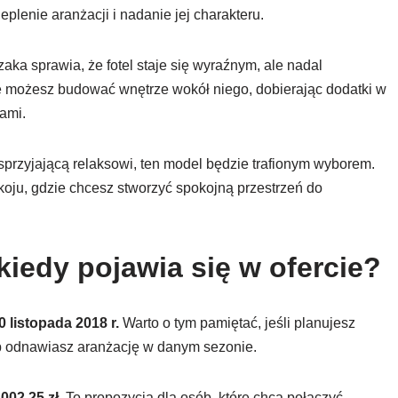
plenie aranżacji i nadanie jej charakteru.
aka sprawia, że fotel staje się wyraźnym, ale nadal
e możesz budować wnętrze wokół niego, dobierając dodatki w
wami.
 sprzyjającą relaksowi, ten model będzie trafionym wyborem.
koju, gdzie chcesz stworzyć spokojną przestrzeń do
kiedy pojawia się w ofercie?
0 listopada 2018 r.
Warto o tym pamiętać, jeśli planujesz
b odnawiasz aranżację w danym sezonie.
002.25 zł
. To propozycja dla osób, które chcą połączyć