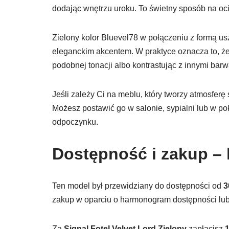
dodając wnętrzu uroku. To świetny sposób na ocie
Zielony kolor Bluevel78 w połączeniu z formą usz
eleganckim akcentem. W praktyce oznacza to, ż
podobnej tonacji albo kontrastując z innymi bar
Jeśli zależy Ci na meblu, który tworzy atmosferę
Możesz postawić go w salonie, sypialni lub w po
odpoczynku.
Dostępność i zakup – 
Ten model był przewidziany do dostępności od
3
zakup w oparciu o harmonogram dostępności lu
Za
Signal Fotel Velvet Lord Zielony
zapłacisz
1