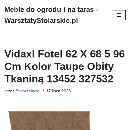
Meble do ogrodu i na taras -
Przejdź
WarsztatyStolarskie.pl
do
treści
Vidaxl Fotel 62 X 68 5 96
Cm Kolor Taupe Obity
Tkaniną 13452 327532
przez
StolarzMaciej
17 lipca 2026