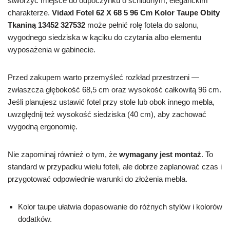
stworzyć miejsce do odpoczynku o schludnym, eleganckim
charakterze.
Vidaxl Fotel 62 X 68 5 96 Cm Kolor Taupe Obity
Tkaniną 13452 327532
może pełnić rolę fotela do salonu,
wygodnego siedziska w kąciku do czytania albo elementu
wyposażenia w gabinecie.
Przed zakupem warto przemyśleć rozkład przestrzeni —
zwłaszcza głębokość 68,5 cm oraz wysokość całkowitą 96 cm.
Jeśli planujesz ustawić fotel przy stole lub obok innego mebla,
uwzględnij też wysokość siedziska (40 cm), aby zachować
wygodną ergonomię.
Nie zapominaj również o tym, że
wymagany jest montaż
. To
standard w przypadku wielu foteli, ale dobrze zaplanować czas i
przygotować odpowiednie warunki do złożenia mebla.
Kolor taupe ułatwia dopasowanie do różnych stylów i kolorów
dodatków.