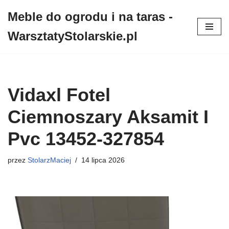
Meble do ogrodu i na taras -
Przejdź
WarsztatyStolarskie.pl
do
treści
Vidaxl Fotel
Ciemnoszary Aksamit I
Pvc 13452-327854
przez
StolarzMaciej
14 lipca 2026