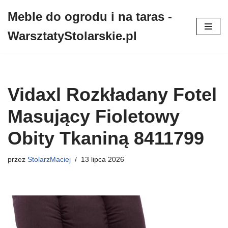
Meble do ogrodu i na taras -
Przejdź
WarsztatyStolarskie.pl
do
treści
Vidaxl Rozkładany Fotel
Masujący Fioletowy
Obity Tkaniną 8411799
przez
StolarzMaciej
13 lipca 2026