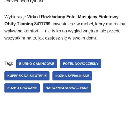
codziennego rytuału.
Wybierając
Vidaxl Rozkładany Fotel Masujący Fioletowy
Obity Tkaniną 8411799
, inwestujesz w mebel, który ma realny
wpływ na komfort — nie tylko na wygląd wnętrza, ale przede
wszystkim na to, jak czujesz się w swoim domu.
Tagi:
BIURKO GAMINGOWE
FOTEL NOWOCZESNY
KUFEREK NA BIŻUTERIĘ
ŁÓŻKA SYPIALNIANE
ŁÓŻKO CHOWANE
NAROŻNIKI NOWOCZESNE