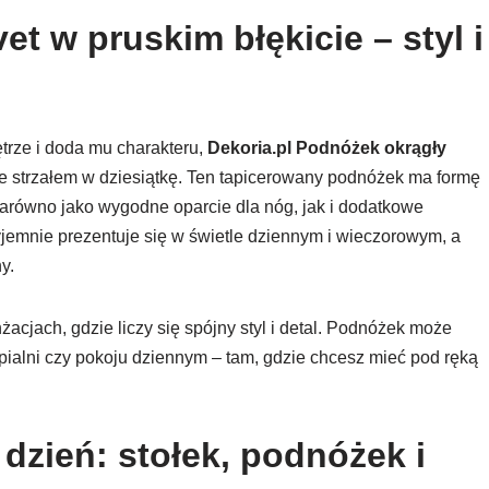
t w pruskim błękicie – styl i
ętrze i doda mu charakteru,
Dekoria.pl Podnóżek okrągły
e strzałem w dziesiątkę. Ten tapicerowany podnóżek ma formę
 zarówno jako wygodne oparcie dla nóg, jak i dodatkowe
yjemnie prezentuje się w świetle dziennym i wieczorowym, a
y.
acjach, gdzie liczy się spójny styl i detal. Podnóżek może
ypialni czy pokoju dziennym – tam, gdzie chcesz mieć pod ręką
dzień: stołek, podnóżek i