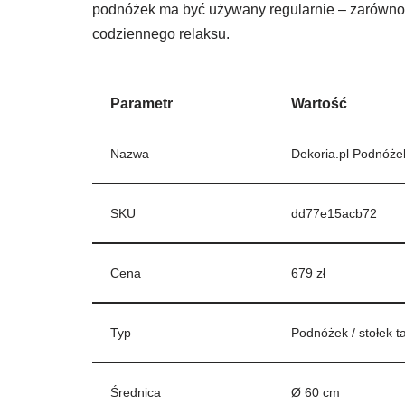
podnóżek ma być używany regularnie – zarówno w
codziennego relaksu.
Parametr
Wartość
Nazwa
Dekoria.pl Podnóżek
SKU
dd77e15acb72
Cena
679 zł
Typ
Podnóżek / stołek t
Średnica
Ø 60 cm