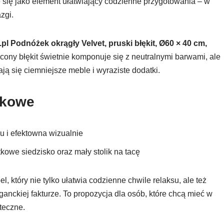
 się jako element ułatwiający codzienne przygotowania – w
zgi.
.pl Podnóżek okrągły Velvet, pruski błękit, Ø60 × 40 cm,
ny błękit świetnie komponuje się z neutralnymi barwami, ale
ją się ciemniejsze meble i wyraziste dodatki.
tkowe
u i efektowna wizualnie
kowe siedzisko oraz mały stolik na tacę
, który nie tylko ułatwia codzienne chwile relaksu, ale też
eganckiej fakturze. To propozycja dla osób, które chcą mieć w
teczne.