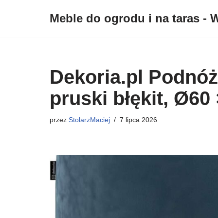
Meble do ogrodu i na taras - W
Przejdź
do
treści
Dekoria.pl Podnóż
pruski błękit, Ø60
przez
StolarzMaciej
7 lipca 2026