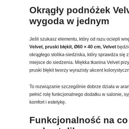
Okrągły podnóżek Velve
wygoda w jednym
Jeśli szukasz elementu, który od razu ociepli wn
Velvet, pruski błękit, Ø60 × 40 cm, Velvet
będzi
okrągłego stolika-siedziska, który sprawdza się
miejsce do siedzenia. Miękka tkanina Velvet prz
pruski błękit tworzy wyrazisty akcent kolorystyczn
To rozwiązanie szczególnie dobrze działa w aranż
pełnić rolę funkcjonalnego dodatku w salonie, s
komfort i estetykę.
Funkcjonalność na co 