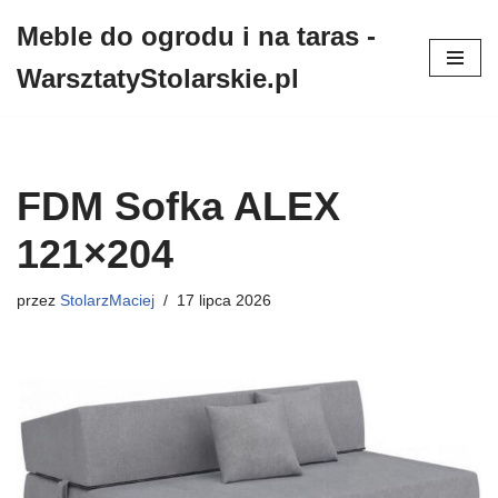
Meble do ogrodu i na taras -
Przejdź
WarsztatyStolarskie.pl
do
treści
FDM Sofka ALEX
121×204
przez
StolarzMaciej
17 lipca 2026