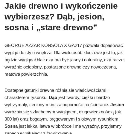
Jakie drewno i wykończenie
wybierzesz? Dąb, jesion,
sosna i „stare drewno”
GEORGE AZZAR KONSOLA X GA217 pozwala dopasować
wygląd do stylu wnętrza. Dla wielu osób kluczowe jest to, jak
będzie wyglądał blat: czy ma być jasny i naturalny, czy raczej
wyraźnie ocieplony, postarzone drewno czy nowoczesna,
matowa powierzchnia.
Dostępne gatunki drewna różnią się właściwościami i
charakterem rysunku.
Dąb
jest twardy, ciężki i bardzo
wytrzymały, ceniony m.in. za odporność na ścieranie.
Jesion
wyróżnia się szlachetnym wyglądem, długowiecznością (ok.
300 lat) oraz bogatym, pręgowanym i słojowym rysunkiem.
Sosna
jest lekka, łatwa w obróbce i ma wyraźny, przyjemny
zapach wynikający z żywicowania.