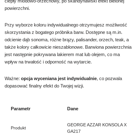
ciepły miodowo-orzechowy, po skandynawski efekt bielonej
powierzchni.
Przy wyborze koloru indywidualnego otrzymujesz możliwość
skorzystania z bogatego próbnikа barw. Dostępne są m.in.
odcienie dąb sonoma, różne brązy, palisander, orzech, teak, a
także kolory całkowicie nieszablonowe. Barwiona powierzchnia
jest następnie pokrywana lakierem mat lub olejem, co ma
wpływ na trwałość i odporność na wytarcie.
Ważne:
opcja wyceniana jest indywidualnie
, co pozwala
dopasować finalny efekt do Twojej wizji.
Parametr
Dane
GEORGE AZZAR KONSOLA X
Produkt
GA217