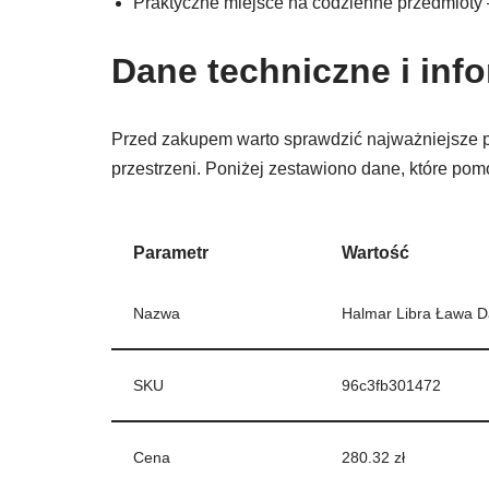
Praktyczne miejsce na codzienne przedmioty 
Dane techniczne i inf
Przed zakupem warto sprawdzić najważniejsze p
przestrzeni. Poniżej zestawiono dane, które po
Parametr
Wartość
Nazwa
Halmar Libra Ława 
SKU
96c3fb301472
Cena
280.32 zł