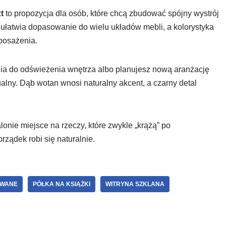
t
to propozycja dla osób, które chcą zbudować spójny wystrój
 ułatwia dopasowanie do wielu układów mebli, a kolorystyka
posażenia.
nia do odświeżenia wnętrza albo planujesz nową aranżację
ualny. Dąb wotan wnosi naturalny akcent, a czarny detal
onie miejsce na rzeczy, które zwykle „krążą” po
rządek robi się naturalnie.
OWANE
PÓŁKA NA KSIĄŻKI
WITRYNA SZKLANA