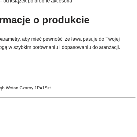
– od książek po drobne akcesoria
ormacje o produkcie
arametry, aby mieć pewność, że ława pasuje do Twojej
mogą w szybkim porównaniu i dopasowaniu do aranżacji.
Dąb Wotan Czarny 1P=1Szt