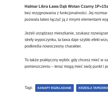
Halmar Libra Ława Dąb Wotan Czarny 1P=1Sz
bez rezygnowania z funkcjonalności. Jej rozmiar
pozwala łatwo łączyć ją z innymi elementami wy
Jeżeli urządzasz mieszkanie, szukasz rozwiąza
strefy wypoczynku, ta ława daje szybki efekt wiz
podkreśla nowoczesny charakter.
To także praktyczny wybór, gdy chcesz mieć w sal
pomieszczeniu – teraz mogą mieć swój punkt i po
Tagi:
KANAPY ROZKLADANE
KRZESLA TAPICER