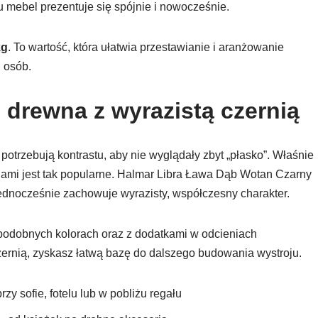
u mebel prezentuje się spójnie i nowocześnie.
kg
. To wartość, która ułatwia przestawianie i aranżowanie
 osób.
ło drewna z wyrazistą czernią
potrzebują kontrastu, aby nie wyglądały zbyt „płasko”. Właśnie
lami jest tak popularne. Halmar Libra Ława Dąb Wotan Czarny
jednocześnie zachowuje wyrazisty, współczesny charakter.
o podobnych kolorach oraz z dodatkami w odcieniach
czernią, zyskasz łatwą bazę do dalszego budowania wystroju.
zy sofie, fotelu lub w pobliżu regału