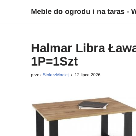
Meble do ogrodu i na taras - W
Przejdź
do
treści
Halmar Libra Ław
1P=1Szt
przez
StolarzMaciej
12 lipca 2026