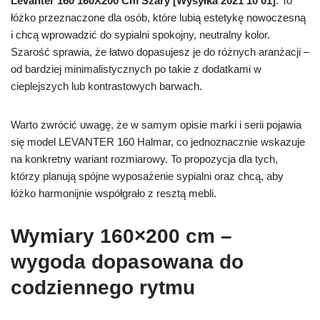
Levanter 160 160X200 Cm Szary [Wysyłka 2021 10 01]
. To
łóżko przeznaczone dla osób, które lubią estetykę nowoczesną
i chcą wprowadzić do sypialni spokojny, neutralny kolor.
Szarość sprawia, że łatwo dopasujesz je do różnych aranżacji –
od bardziej minimalistycznych po takie z dodatkami w
cieplejszych lub kontrastowych barwach.
Warto zwrócić uwagę, że w samym opisie marki i serii pojawia
się model LEVANTER 160 Halmar, co jednoznacznie wskazuje
na konkretny wariant rozmiarowy. To propozycja dla tych,
którzy planują spójne wyposażenie sypialni oraz chcą, aby
łóżko harmonijnie współgrało z resztą mebli.
Wymiary 160×200 cm –
wygoda dopasowana do
codziennego rytmu