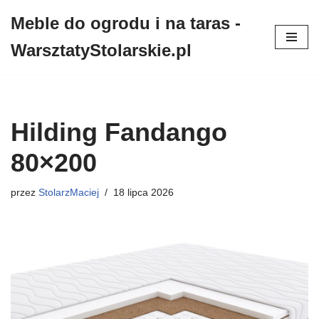
Meble do ogrodu i na taras -
Przejdź
WarsztatyStolarskie.pl
do
treści
Hilding Fandango
80×200
przez
StolarzMaciej
18 lipca 2026