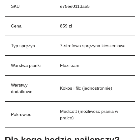
SKU
e75ee011dae5
Cena
859 zł
Typ sprężyn
7-strefowa sprężyna kieszeniowa
Warstwa pianki
Flexifoam
Warstwy
Kokos i filc (jednostronnie)
dodatkowe
Medicott (możliwość prania w
Pokrowiec
pralce)
Dla kogo będzie najlepszy?