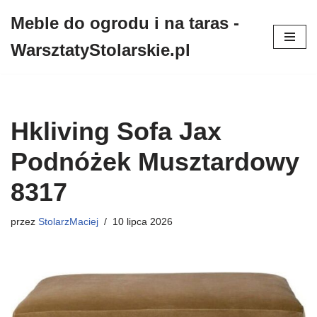
Meble do ogrodu i na taras -
Przejdź
WarsztatyStolarskie.pl
do
treści
Hkliving Sofa Jax
Podnóżek Musztardowy
8317
przez
StolarzMaciej
10 lipca 2026