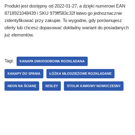
Produkt jest dostępny od 2022-01-27, a dzięki numerowi EAN
8718921048439 i SKU 979ff583c32f łatwo go jednoznacznie
zidentyfikować przy zakupie. To wygodne, gdy porównujesz
oferty lub chcesz dopasować dokładny wariant do posiadanych
już elementów.
Tagi:
KANAPA DWUOSOBOWA ROZKŁADANA
KANAPY DO SPANIA
ŁÓŻKA MŁODZIEŻOWE ROZKŁADANE
NEON NA ŚCIANĘ
SESLEY
STOLIK KAWOWY NOWOCZESNY