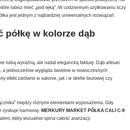
 które lubisz mieć „pod ręką”. W codziennym użytkowaniu liczy
 półka jest jednym z najbardziej uniwersalnych rozwiązań.
 półkę w kolorze dąb
óre lubią wyraźną, ale nadal elegancką fakturę. Dąb artisan
rem, a jednocześnie wygląda świetnie w nowoczesnych
y efekt zarówno w salonie, jak i w strefie biurowej czy
 „łącznika” między różnymi elementami wyposażenia. Gdy
ze zyskuje harmonię.
MERKURY MARKET PÓŁKA CALI C-9
lem, który wizualnie spina całość aranżacji.