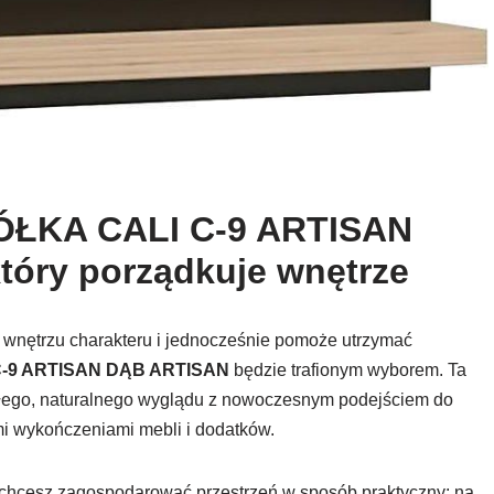
ŁKA CALI C-9 ARTISAN
tóry porządkuje wnętrze
 wnętrzu charakteru i jednocześnie pomoże utrzymać
-9 ARTISAN DĄB ARTISAN
będzie trafionym wyborem. Ta
epłego, naturalnego wyglądu z nowoczesnym podejściem do
ymi wykończeniami mebli i dodatków.
 chcesz zagospodarować przestrzeń w sposób praktyczny: na