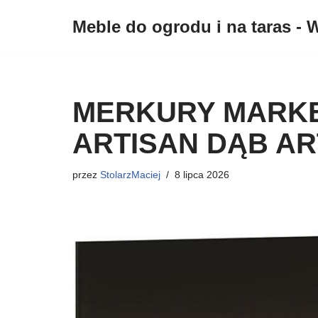
Meble do ogrodu i na taras - W
Przejdź
do
treści
MERKURY MARKET
ARTISAN DĄB AR
przez
StolarzMaciej
8 lipca 2026