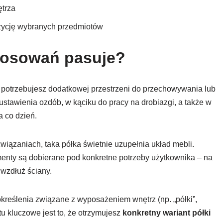
ętrza
ozycję wybranych przedmiotów
stosowań pasuje?
 potrzebujesz dodatkowej przestrzeni do przechowywania lub
ustawienia ozdób, w kąciku do pracy na drobiazgi, a także w
a co dzień.
związaniach, taka półka świetnie uzupełnia układ mebli.
menty są dobierane pod konkretne potrzeby użytkownika – na
wzdłuż ściany.
określenia związane z wyposażeniem wnętrz (np. „półki”,
tu kluczowe jest to, że otrzymujesz
konkretny wariant półki