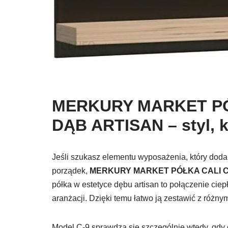
MERKURY MARKET PÓ
DĄB ARTISAN – styl, k
Jeśli szukasz elementu wyposażenia, który doda
porządek,
MERKURY MARKET PÓŁKA CALI C
półka w estetyce dębu artisan to połączenie ci
aranżacji. Dzięki temu łatwo ją zestawić z różn
Model C-9 sprawdza się szczególnie wtedy, gdy