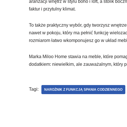
aranżacji wnętrz w stylu boho i loft, a stolik boc
faktur i przytulny klimat.
To także praktyczny wybór, gdy tworzysz wnętrz
nawet w pokoju, który ma pełnić funkcję wieloz
rozmiarom łatwo wkomponujesz go w układ mebli
Marka Miloo Home stawia na meble, które pomag
dodatkiem: niewielkim, ale zauważalnym, który po
Tagi:
NAROŻNIK Z FUNKCJĄ SPANIA CODZIENNEGO