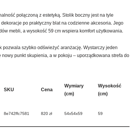
onalność połączoną z estetyką. Stolik boczny jest na tyle
a dekoracje po praktyczny blat na codzienne akcesoria. Jego
dów mebli, a wysokość 59 cm wspiera komfort użytkowania.
tek pozwala szybko odświeżyć aranżację. Wystarczy jeden
ię nowy punkt skupienia, a w pokoju – uporządkowana strefa do
Wymiary
Wysokość
SKU
Cena
(cm)
(cm)
8e742ffc7581
820 zł
54x54x59
59