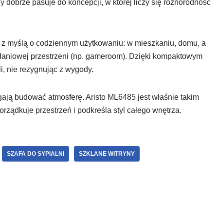
zny dobrze pasuje do koncepcji, w której liczy się różnorodność
e z myślą o codziennym użytkowaniu: w mieszkaniu, domu, a
adaniowej przestrzeni (np. gameroom). Dzięki kompaktowym
, nie rezygnując z wygody.
ają budować atmosferę. Aristo ML6485 jest właśnie takim
rządkuje przestrzeń i podkreśla styl całego wnętrza.
SZAFA DO SYPIALNI
SZKLANE WITRYNY