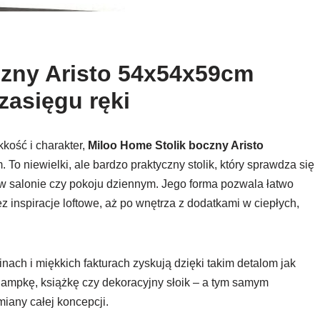
czny Aristo 54x54x59cm
zasięgu ręki
kkość i charakter,
Miloo Home Stolik boczny Aristo
o niewielki, ale bardzo praktyczny stolik, który sprawdza się
ji w salonie czy pokoju dziennym. Jego forma pozwala łatwo
 inspiracje loftowe, aż po wnętrza z dodatkami w ciepłych,
nach i miękkich fakturach zyskują dzięki takim detalom jak
 lampkę, książkę czy dekoracyjny słoik – a tym samym
miany całej koncepcji.