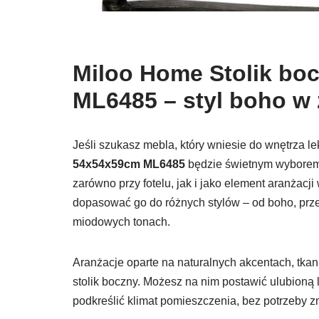
Miloo Home Stolik bo
ML6485 – styl boho w 
Jeśli szukasz mebla, który wniesie do wnętrza le
54x54x59cm ML6485
będzie świetnym wyborem. T
zarówno przy fotelu, jak i jako element aranżac
dopasować go do różnych stylów – od boho, przez
miodowych tonach.
Aranżacje oparte na naturalnych akcentach, tkani
stolik boczny. Możesz na nim postawić ulubioną
podkreślić klimat pomieszczenia, bez potrzeby z