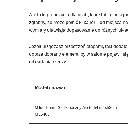
Aristo to propozycja dla osób, które lubią funkcj
zgrabny, że może pełnić kilka ról – od miejsca n
wymiary ułatwiają dopasowanie do różnych ukła
Jeżeli urządzasz przestrzeń etapami, taki doda
dobrze dobrany element, by w salonie pojawił s
odkładania rzeczy.
Model / nazwa
Miloo Home Stolik boczny Aristo 54x54x59cm
ML6485