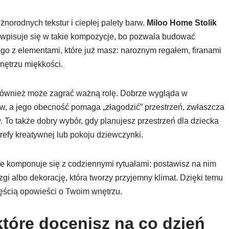
żnorodnych tekstur i ciepłej palety barw.
Miloo Home Stolik
 wpisuje się w takie kompozycje, bo pozwala budować
go z elementami, które już masz: naroznym regałem, firanami
wnętrzu miękkości.
ik również może zagrać ważną rolę. Dobrze wygląda w
iów, a jego obecność pomaga „złagodzić” przestrzeń, zwłaszcza
 To także dobry wybór, gdy planujesz przestrzeń dla dziecka
refy kreatywnej lub pokoju dziewczynki.
ie komponuje się z codziennymi rytuałami: postawisz na nim
azgi albo dekorację, która tworzy przyjemny klimat. Dzięki temu
częścią opowieści o Twoim wnętrzu.
które docenisz na co dzień