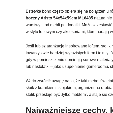
Estetyka boho często opiera się na połączeniu ró
boczny Aristo 54x54x59cm ML6485
naturalnie
warstwy – od mebli po dodatki. Możesz zestawić 
w stylu loftowym czy akcesoriami, które nadają 
Jeśli lubisz aranżacje inspirowane loftem, stol
towarzystwie bardziej wyrazistych form i tekstyl
gdy w pomieszczeniu dominują surowe materiały.
lub nastolatki – jako uzupełnienie gameroomu, st
Warto zwrócić uwagę na to, że taki mebel świetn
słoik z kranikiem i stojakiem, organizer na drobi
stolik przestaje być „tylko meblem”, a staje się 
Najważniejsze cechy, 