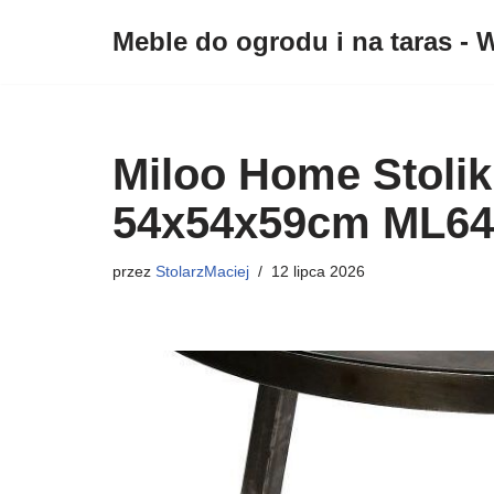
Meble do ogrodu i na taras - W
Przejdź
do
treści
Miloo Home Stolik
54x54x59cm ML64
przez
StolarzMaciej
12 lipca 2026