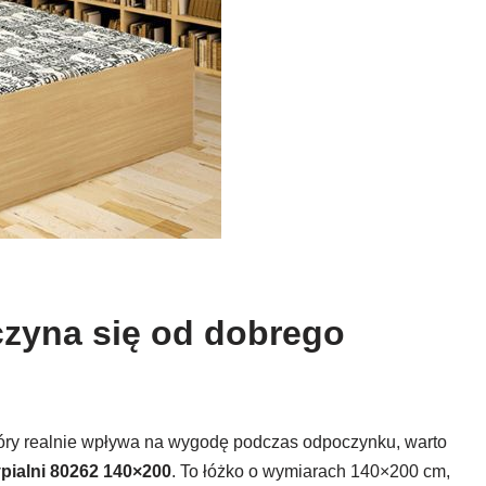
czyna się od dobrego
tóry realnie wpływa na wygodę podczas odpoczynku, warto
pialni 80262 140×200
. To łóżko o wymiarach 140×200 cm,