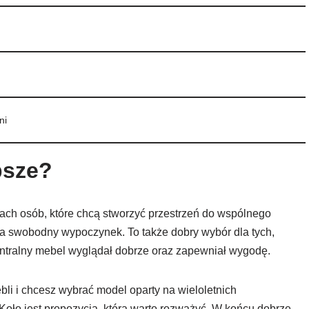
ni
psze?
iach osób, które chcą stworzyć przestrzeń do wspólnego
 na swobodny wypoczynek. To także dobry wybór dla tych,
centralny mebel wyglądał dobrze oraz zapewniał wygodę.
bli i chcesz wybrać model oparty na wieloletnich
oło jest propozycją, którą warto rozważyć. W końcu dobrze