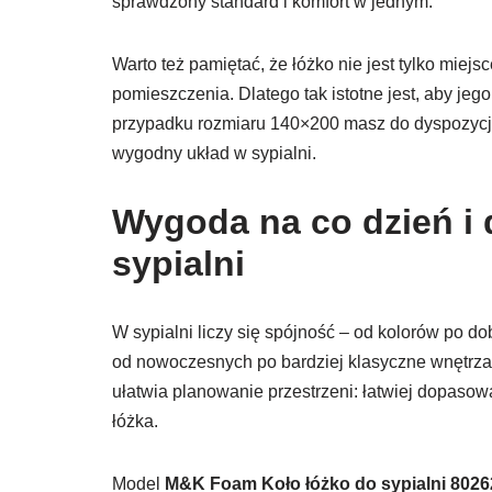
sprawdzony standard i komfort w jednym.
Warto też pamiętać, że łóżko nie jest tylko miej
pomieszczenia. Dlatego tak istotne jest, aby jeg
przypadku rozmiaru 140×200 masz do dyspozycji
wygodny układ w sypialni.
Wygoda na co dzień i 
sypialni
W sypialni liczy się spójność – od kolorów po d
od nowoczesnych po bardziej klasyczne wnętrza. 
ułatwia planowanie przestrzeni: łatwiej dopasow
łóżka.
Model
M&K Foam Koło łóżko do sypialni 8026