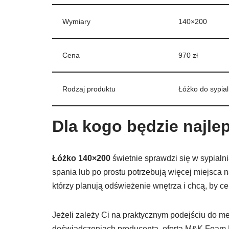
Wymiary
140×200
Cena
970 zł
Rodzaj produktu
Łóżko do sypial
Dla kogo będzie najle
Łóżko 140×200
świetnie sprawdzi się w sypialn
spania lub po prostu potrzebują więcej miejsca
którzy planują odświeżenie wnętrza i chcą, by 
Jeżeli zależy Ci na praktycznym podejściu do me
doświadczeniach producenta, oferta M&K Foam K