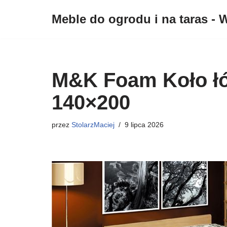
Meble do ogrodu i na taras - W
Przejdź
do
treści
M&K Foam Koło łó
140×200
przez
StolarzMaciej
9 lipca 2026