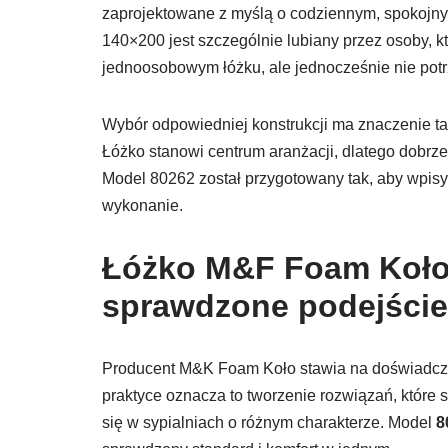
zaprojektowane z myślą o codziennym, spokojny
140×200 jest szczególnie lubiany przez osoby, k
jednoosobowym łóżku, ale jednocześnie nie pot
Wybór odpowiedniej konstrukcji ma znaczenie tak
Łóżko stanowi centrum aranżacji, dlatego dobrz
Model 80262 został przygotowany tak, aby wpis
wykonanie.
Łóżko M&F Foam Koło
sprawdzone podejście
Producent M&K Foam Koło stawia na doświadczeni
praktyce oznacza to tworzenie rozwiązań, któr
się w sypialniach o różnym charakterze. Model
8