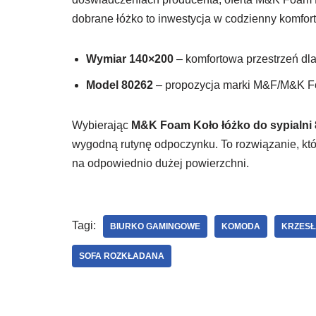
dobrane łóżko to inwestycja w codzienny komfort 
Wymiar 140×200
– komfortowa przestrzeń dla
Model 80262
– propozycja marki M&F/M&K Fo
Wybierając
M&K Foam Koło łóżko do sypialni
wygodną rutynę odpoczynku. To rozwiązanie, któ
na odpowiednio dużej powierzchni.
Tagi:
BIURKO GAMINGOWE
KOMODA
KRZESŁ
SOFA ROZKŁADANA