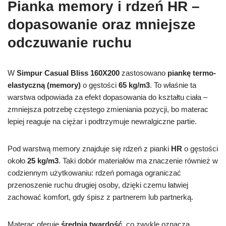
Pianka memory i rdzeń HR –
dopasowanie oraz mniejsze
odczuwanie ruchu
W
Simpur Casual Bliss 160X200
zastosowano
piankę termo-
elastyczną (memory)
o gęstości
65 kg/m3
. To właśnie ta
warstwa odpowiada za efekt dopasowania do kształtu ciała –
zmniejsza potrzebę częstego zmieniania pozycji, bo materac
lepiej reaguje na ciężar i podtrzymuje newralgiczne partie.
Pod warstwą memory znajduje się rdzeń z pianki
HR
o gęstości
około
25 kg/m3
. Taki dobór materiałów ma znaczenie również w
codziennym użytkowaniu: rdzeń pomaga ograniczać
przenoszenie ruchu drugiej osoby, dzięki czemu łatwiej
zachować komfort, gdy śpisz z partnerem lub partnerką.
Materac oferuje
średnią twardość
, co zwykle oznacza