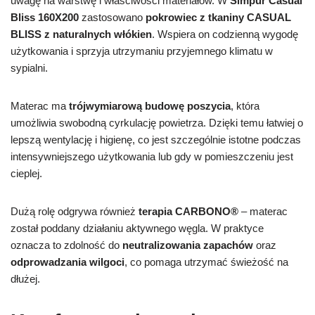
uwagę na warstwę i właściwości materiałów. W
Simpur Casual
Bliss 160X200
zastosowano
pokrowiec z tkaniny CASUAL
BLISS z naturalnych włókien
. Wspiera on codzienną wygodę
użytkowania i sprzyja utrzymaniu przyjemnego klimatu w
sypialni.
Materac ma
trójwymiarową budowę poszycia
, która
umożliwia swobodną cyrkulację powietrza. Dzięki temu łatwiej o
lepszą wentylację i higienę, co jest szczególnie istotne podczas
intensywniejszego użytkowania lub gdy w pomieszczeniu jest
cieplej.
Dużą rolę odgrywa również
terapia CARBONO®
– materac
został poddany działaniu aktywnego węgla. W praktyce
oznacza to zdolność do
neutralizowania zapachów
oraz
odprowadzania wilgoci
, co pomaga utrzymać świeżość na
dłużej.