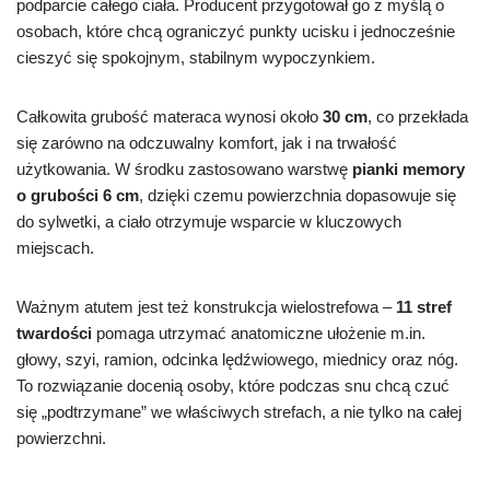
podparcie całego ciała. Producent przygotował go z myślą o
osobach, które chcą ograniczyć punkty ucisku i jednocześnie
cieszyć się spokojnym, stabilnym wypoczynkiem.
Całkowita grubość materaca wynosi około
30 cm
, co przekłada
się zarówno na odczuwalny komfort, jak i na trwałość
użytkowania. W środku zastosowano warstwę
pianki memory
o grubości 6 cm
, dzięki czemu powierzchnia dopasowuje się
do sylwetki, a ciało otrzymuje wsparcie w kluczowych
miejscach.
Ważnym atutem jest też konstrukcja wielostrefowa –
11 stref
twardości
pomaga utrzymać anatomiczne ułożenie m.in.
głowy, szyi, ramion, odcinka lędźwiowego, miednicy oraz nóg.
To rozwiązanie docenią osoby, które podczas snu chcą czuć
się „podtrzymane” we właściwych strefach, a nie tylko na całej
powierzchni.