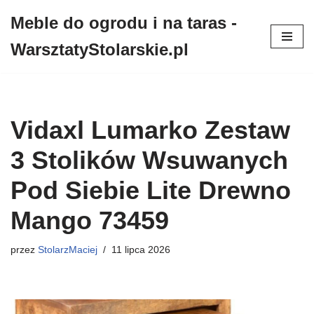
Meble do ogrodu i na taras -
Przejdź
WarsztatyStolarskie.pl
do
treści
Vidaxl Lumarko Zestaw
3 Stolików Wsuwanych
Pod Siebie Lite Drewno
Mango 73459
przez
StolarzMaciej
11 lipca 2026