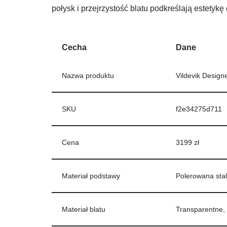
połysk i przejrzystość blatu podkreślają estetykę 
Cecha
Dane
Nazwa produktu
Vildevik Desig
SKU
f2e34275d711
Cena
3199 zł
Materiał podstawy
Polerowana sta
Materiał blatu
Transparentne,