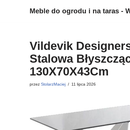
Meble do ogrodu i na taras - W
Przejdź
do
treści
Vildevik Designer
Stalowa Błyszczą
130X70X43Cm
przez
StolarzMaciej
11 lipca 2026