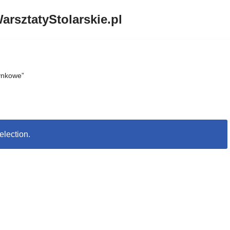
arsztatyStolarskie.pl
ynkowe”
election.