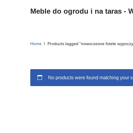
Meble do ogrodu i na taras - W
Przejdź
do
treści
Home
\
Products tagged “nowoczesne fotele wypocz
No products were found matching your s