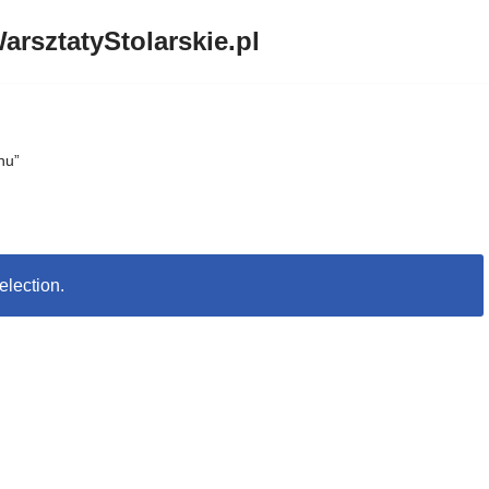
arsztatyStolarskie.pl
nu”
election.