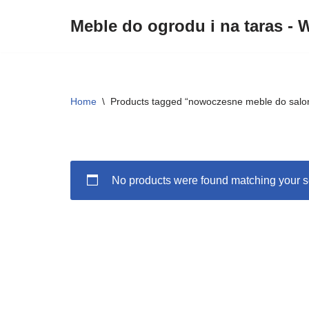
Meble do ogrodu i na taras - W
Przejdź
do
treści
Home
\
Products tagged “nowoczesne meble do salo
No products were found matching your s