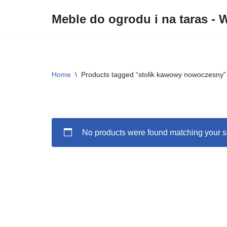
Meble do ogrodu i na taras - W
Przejdź
do
treści
Home
\
Products tagged “stolik kawowy nowoczesny”
No products were found matching your s