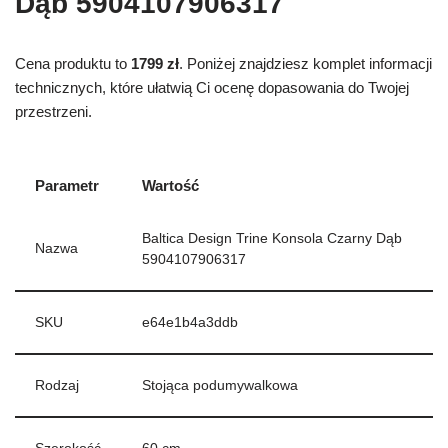
Dąb 5904107906317
Cena produktu to
1799 zł
. Poniżej znajdziesz komplet informacji
technicznych, które ułatwią Ci ocenę dopasowania do Twojej
przestrzeni.
Parametr
Wartość
Baltica Design Trine Konsola Czarny Dąb
Nazwa
5904107906317
SKU
e64e1b4a3ddb
Rodzaj
Stojąca podumywalkowa