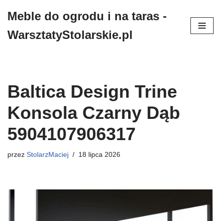
Meble do ogrodu i na taras -
Przejdź
WarsztatyStolarskie.pl
do
treści
Baltica Design Trine
Konsola Czarny Dąb
5904107906317
przez
StolarzMaciej
18 lipca 2026