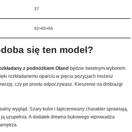
37
92×65×65
doba się ten model?
 rozkładany z podnóżkiem Oland
będzie świetnym wyborem
Dzięki rozkładanemu oparciu w pięciu pozycjach możesz
ewizję, czy po prostu odpoczywasz. Kieszenie na drobiazgi
rsalny wygląd. Szary kolor i tapicerowany charakter sprawiają,
nie ją uzupełnia. A dodatek drewna bukowego wprowadza
 wnętrza.