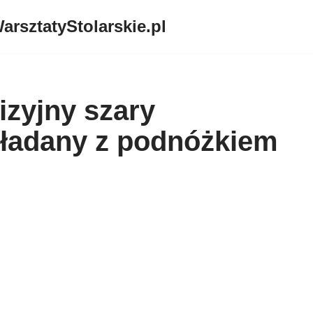
arsztatyStolarskie.pl
wizyjny szary
kładany z podnóżkiem