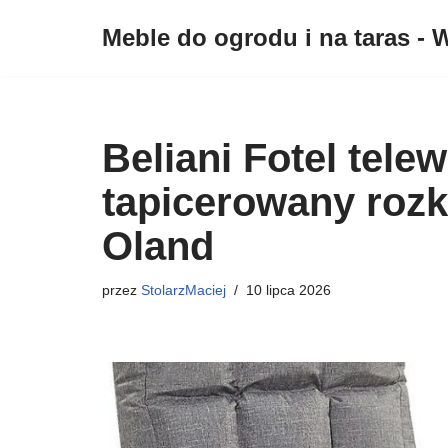
Meble do ogrodu i na taras - W
Przejdź
do
treści
Beliani Fotel tele
tapicerowany roz
Oland
przez
StolarzMaciej
10 lipca 2026