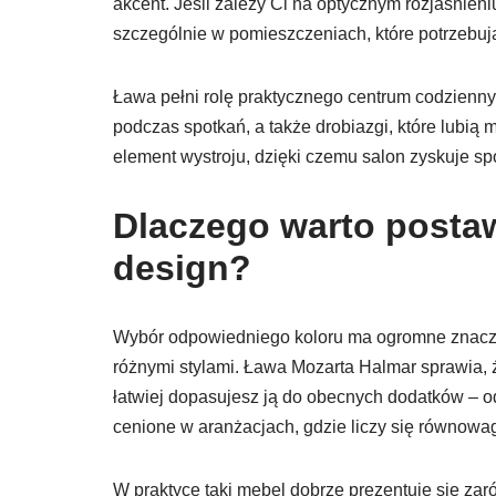
akcent. Jeśli zależy Ci na optycznym rozjaśnieni
szczególnie w pomieszczeniach, które potrzebuj
Ława pełni rolę praktycznego centrum codziennych
podczas spotkań, a także drobiazgi, które lubią
element wystroju, dzięki czemu salon zyskuje sp
Dlaczego warto postaw
design?
Wybór odpowiedniego koloru ma ogromne znaczeni
różnymi stylami. Ława Mozarta Halmar sprawia, że
łatwiej dopasujesz ją do obecnych dodatków – 
cenione w aranżacjach, gdzie liczy się równowag
W praktyce taki mebel dobrze prezentuje się za