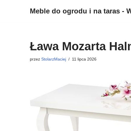
Meble do ogrodu i na taras - W
Przejdź
do
treści
Ława Mozarta Hal
przez
StolarzMaciej
11 lipca 2026