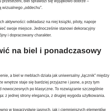
u przestrzeni, biel sprawdzi się wyjątkowo dobrze –
ą wizualnego „oddechu”.
 aktywności: odkładasz na niej książki, piloty, napoje
 mieć swoje miejsce. Jednocześnie stanowi dekoracyjny
ójny i dopracowany charakter.
ić na biel i ponadczasowy
e, a biel w meblach działa jak uniwersalny „łącznik” między
 wnętrze staje się bardziej przyjazne i jasne, a przy tym
od nowoczesnych po klasyczne. To rozwiązanie szczególnie
a: z jednej strony elegancja, z drugiej wygoda użytkowania.
równo w towarzystwie jasnych, jak i ciemniejszych elementów