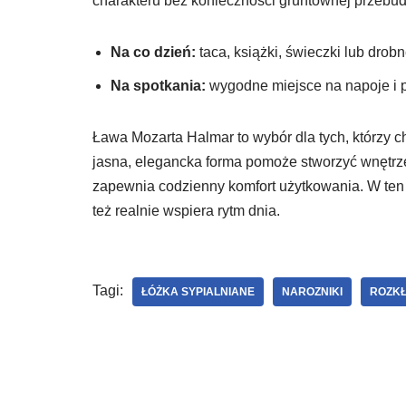
charakteru bez konieczności gruntownej przebu
Na co dzień:
taca, książki, świeczki lub drob
Na spotkania:
wygodne miejsce na napoje i p
Ława Mozarta Halmar to wybór dla tych, którzy ch
jasna, elegancka forma pomoże stworzyć wnętrze 
zapewnia codzienny komfort użytkowania. W ten 
też realnie wspiera rytm dnia.
Tagi:
ŁÓŻKA SYPIALNIANE
NAROZNIKI
ROZKŁ