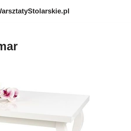
arsztatyStolarskie.pl
mar