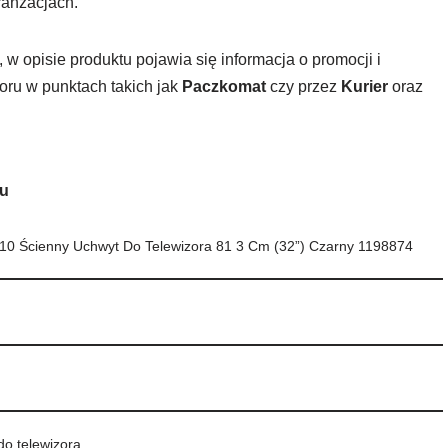
ranżacjach.
w opisie produktu pojawia się informacja o promocji i
oru w punktach takich jak
Paczkomat
czy przez
Kurier
oraz
tu
0 Ścienny Uchwyt Do Telewizora 81 3 Cm (32”) Czarny 1198874
do telewizora