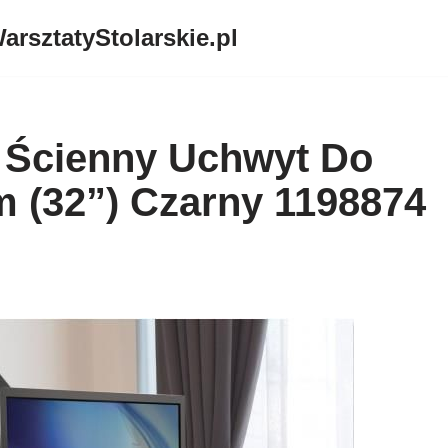
arsztatyStolarskie.pl
 Ścienny Uchwyt Do
m (32”) Czarny 1198874