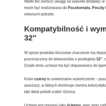
Warto też zwrócić uwagę na warunki dostawy: w o
może być realizowana do
Paczkomatu, Poczty 
własnych potrzeb.
Kompatybilność i wymi
32″
W opisie produktu kluczowe znaczenie ma dopas
przeznaczony do telewizorów o przekątnej
32″
,
Dzięki temu uchwyt ma być dopasowany do typo
Kolor
czarny
to uniwersalne wykończenie – pasu
aranżacji, w których dominuje ciemna kolorystyka
taki detal potrafi zrobić różnicę.
Uchwyt jest opisany jako
ścienny
, więc jego za