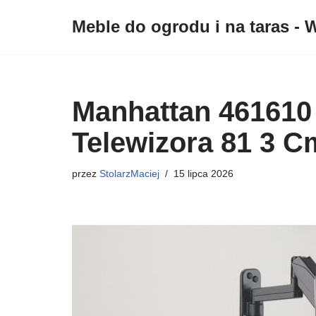
Meble do ogrodu i na taras - W
Przejdź
do
treści
Manhattan 461610
Telewizora 81 3 C
przez
StolarzMaciej
15 lipca 2026