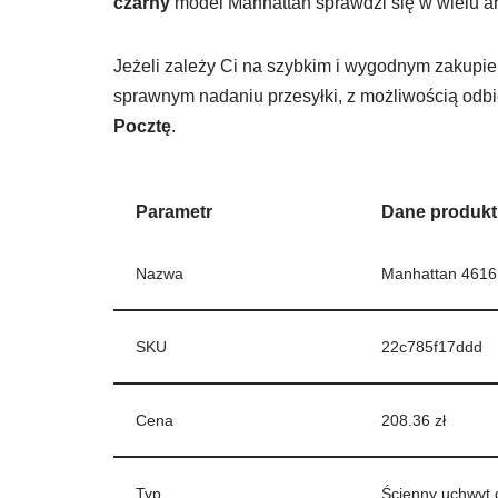
czarny
model Manhattan sprawdzi się w wielu a
Jeżeli zależy Ci na szybkim i wygodnym zakupie, 
sprawnym nadaniu przesyłki, z możliwością odbi
Pocztę
.
Parametr
Dane produk
Nazwa
Manhattan 46161
SKU
22c785f17ddd
Cena
208.36 zł
Typ
Ścienny uchwyt 