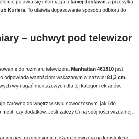
fercie pojawia się informacja o
taniej dostawie
, a przesyłka
lub Kuriera
. To ułatwia dopasowanie sposobu odbioru do
ary – uchwyt pod telewizor
owanie do rozmiaru telewizora.
Manhattan 461610
jest
 co odpowiada wartościom wskazanym w nazwie:
81,3 cm
.
wych wymagań montażowych dla tej kategorii ekranów.
je zarówno do wnętrz w stylu nowoczesnym, jak i do
 mebli czy dodatków. Jeśli zależy Ci na spójności wizualnej,
daniem jest przeniesienie ciężaru telewizora na konstrukcję