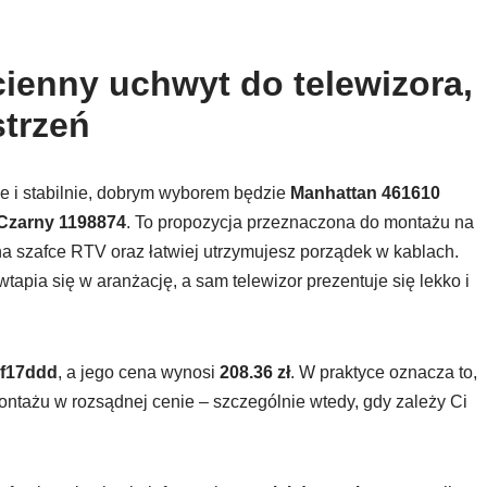
ienny uchwyt do telewizora,
strzeń
ie i stabilnie, dobrym wyborem będzie
Manhattan 461610
 Czarny 1198874
. To propozycja przeznaczona do montażu na
na szafce RTV oraz łatwiej utrzymujesz porządek w kablach.
wtapia się w aranżację, a sam telewizor prezentuje się lekko i
f17ddd
, a jego cena wynosi
208.36 zł
. W praktyce oznacza to,
ntażu w rozsądnej cenie – szczególnie wtedy, gdy zależy Ci