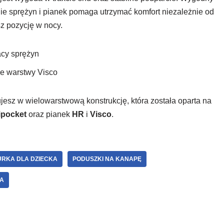
e sprężyn i pianek pomaga utrzymać komfort niezależnie od
sz pozycję w nocy.
acy sprężyn
ie warstwy Visco
ujesz w wielowarstwową konstrukcję, która została oparta na
ipocket
oraz pianek
HR
i
Visco
.
URKA DLA DZIECKA
PODUSZKI NA KANAPĘ
NA