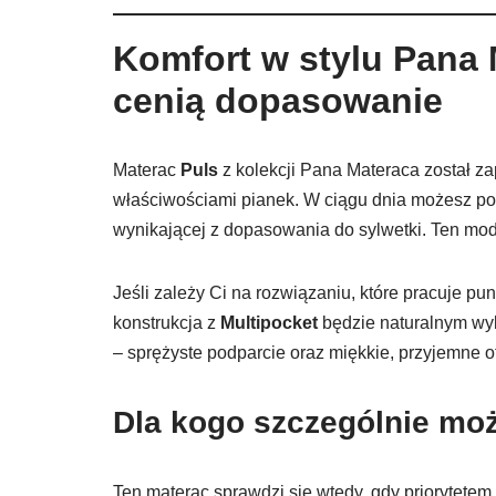
Komfort w stylu Pana M
cenią dopasowanie
Materac
Puls
z kolekcji Pana Materaca został za
właściwościami pianek. W ciągu dnia możesz po
wynikającej z dopasowania do sylwetki. Ten mo
Jeśli zależy Ci na rozwiązaniu, które pracuje 
konstrukcja z
Multipocket
będzie naturalnym wy
– sprężyste podparcie oraz miękkie, przyjemne o
Dla kogo szczególnie mo
Ten materac sprawdzi się wtedy, gdy priorytetem