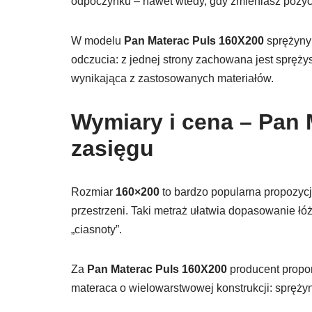
odpoczynku – nawet wtedy, gdy zmieniasz pozyc
W modelu
Pan Materac Puls 160X200
sprężyny
odczucia: z jednej strony zachowana jest sprężys
wynikająca z zastosowanych materiałów.
Wymiary i cena – Pan 
zasięgu
Rozmiar
160×200
to bardzo popularna propozycja
przestrzeni. Taki metraż ułatwia dopasowanie łó
„ciasnoty”.
Za
Pan Materac Puls 160X200
producent propo
materaca o wielowarstwowej konstrukcji: spręży