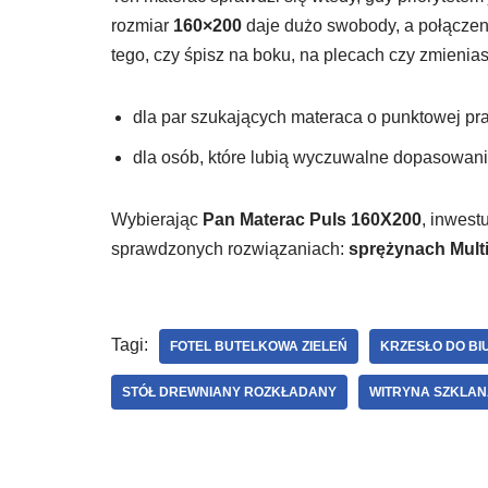
rozmiar
160×200
daje dużo swobody, a połączeni
tego, czy śpisz na boku, na plecach czy zmienia
dla par szukających materaca o punktowej pr
dla osób, które lubią wyczuwalne dopasowan
Wybierając
Pan Materac Puls 160X200
, inwest
sprawdzonych rozwiązaniach:
sprężynach Mult
Tagi:
FOTEL BUTELKOWA ZIELEŃ
KRZESŁO DO BI
STÓŁ DREWNIANY ROZKŁADANY
WITRYNA SZKLA