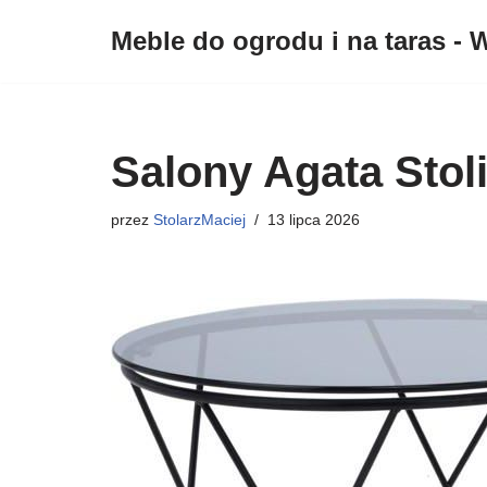
Meble do ogrodu i na taras - W
Przejdź
do
treści
Salony Agata Stoli
przez
StolarzMaciej
13 lipca 2026