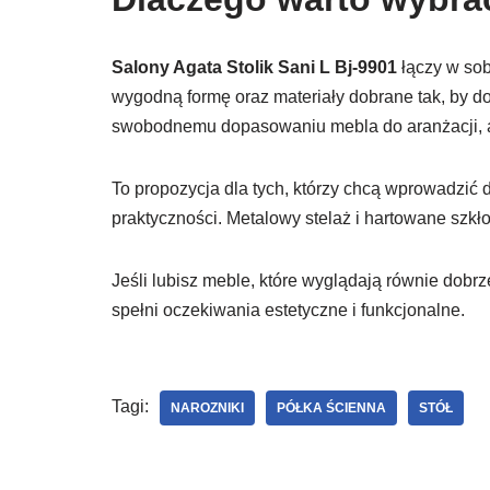
Salony Agata Stolik Sani L Bj-9901
łączy w sobi
wygodną formę oraz materiały dobrane tak, by do
swobodnemu dopasowaniu mebla do aranżacji, a
To propozycja dla tych, którzy chcą wprowadzić d
praktyczności. Metalowy stelaż i hartowane szkło 
Jeśli lubisz meble, które wyglądają równie dobrze
spełni oczekiwania estetyczne i funkcjonalne.
Tagi:
NAROZNIKI
PÓŁKA ŚCIENNA
STÓŁ