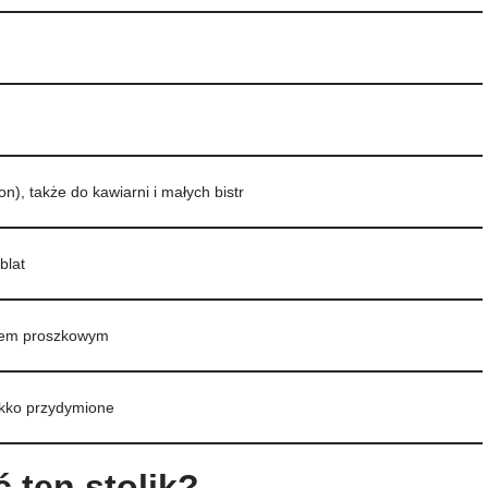
on), także do kawiarni i małych bistr
blat
erem proszkowym
ekko przydymione
 ten stolik?