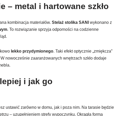
e – metal i hartowane szkło
lana kombinacja materiałów.
Stelaż stolika SANI
wykonano z
owym
. To rozwiązanie sprzyja odporności na codzienne
ląd.
tkowo
lekko przydymionego
. Taki efekt optycznie „zmiękcza”
t. W nowocześnie zaaranżowanych wnętrzach szkło dodaje
mebla.
epiej i jak go
z ustawić zarówno w domu, jak i poza nim. Na tarasie będzie
nętrzu – uzupełnieniem strefy wypoczynku. Okrągła forma