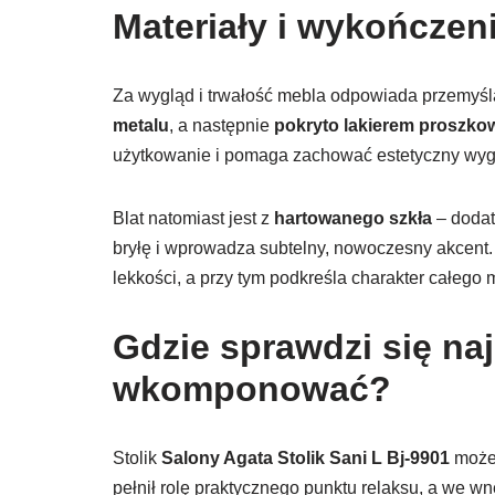
Materiały i wykończeni
Za wygląd i trwałość mebla odpowiada przemyś
metalu
, a następnie
pokryto lakierem proszk
użytkowanie i pomaga zachować estetyczny wyg
Blat natomiast jest z
hartowanego szkła
– doda
bryłę i wprowadza subtelny, nowoczesny akcen
lekkości, a przy tym podkreśla charakter całego 
Gdzie sprawdzi się najl
wkomponować?
Stolik
Salony Agata Stolik Sani L Bj-9901
możes
pełnił rolę praktycznego punktu relaksu, a we w