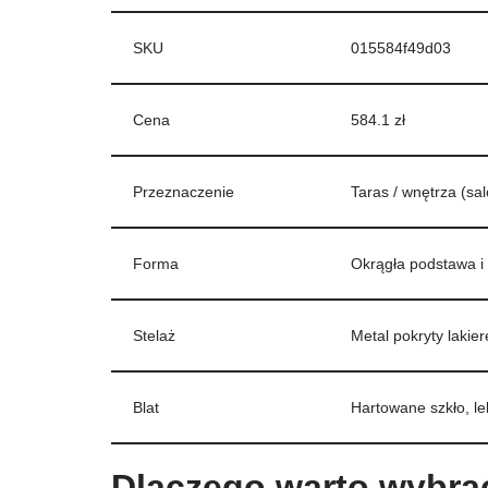
SKU
015584f49d03
Cena
584.1 zł
Przeznaczenie
Taras / wnętrza (sal
Forma
Okrągła podstawa i 
Stelaż
Metal pokryty laki
Blat
Hartowane szkło, l
Dlaczego warto wybrać