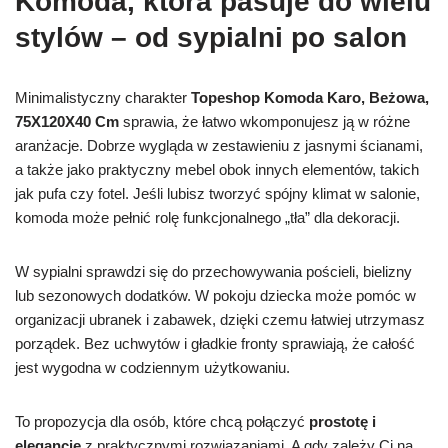
Komoda, która pasuje do wielu
stylów – od sypialni po salon
Minimalistyczny charakter
Topeshop Komoda Karo, Beżowa,
75X120X40 Cm
sprawia, że łatwo wkomponujesz ją w różne
aranżacje. Dobrze wygląda w zestawieniu z jasnymi ścianami,
a także jako praktyczny mebel obok innych elementów, takich
jak pufa czy fotel. Jeśli lubisz tworzyć spójny klimat w salonie,
komoda może pełnić rolę funkcjonalnego „tła” dla dekoracji.
W sypialni sprawdzi się do przechowywania pościeli, bielizny
lub sezonowych dodatków. W pokoju dziecka może pomóc w
organizacji ubranek i zabawek, dzięki czemu łatwiej utrzymasz
porządek. Bez uchwytów i gładkie fronty sprawiają, że całość
jest wygodna w codziennym użytkowaniu.
To propozycja dla osób, które chcą połączyć
prostotę i
elegancję
z praktycznymi rozwiązaniami. A gdy zależy Ci na