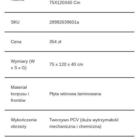
75X120X40 Cm
SKU
28982639601a
Cena
354 zł
Wymiary (W
75 x 120 x 40 cm
x S x G)
Materiał
korpusu i
Płyta wiórowa laminowana
frontów
Wykończenie
Tworzywo PCV (duża wytrzymałość
obrzeży
mechaniczna i chemiczna)