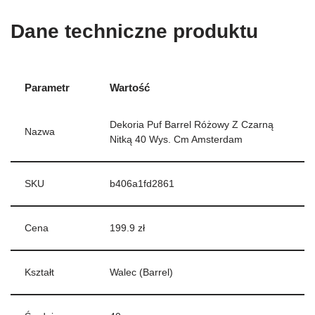
Dane techniczne produktu
Parametr
Wartość
Dekoria Puf Barrel Różowy Z Czarną
Nazwa
Nitką 40 Wys. Cm Amsterdam
SKU
b406a1fd2861
Cena
199.9 zł
Kształt
Walec (Barrel)