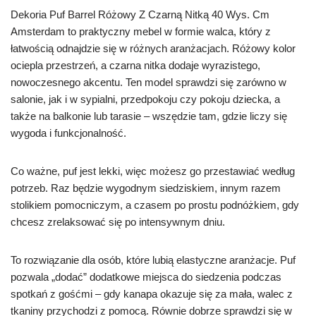
Dekoria Puf Barrel Różowy Z Czarną Nitką 40 Wys. Cm
Amsterdam to praktyczny mebel w formie walca, który z
łatwością odnajdzie się w różnych aranżacjach. Różowy kolor
ociepla przestrzeń, a czarna nitka dodaje wyrazistego,
nowoczesnego akcentu. Ten model sprawdzi się zarówno w
salonie, jak i w sypialni, przedpokoju czy pokoju dziecka, a
także na balkonie lub tarasie – wszędzie tam, gdzie liczy się
wygoda i funkcjonalność.
Co ważne, puf jest lekki, więc możesz go przestawiać według
potrzeb. Raz będzie wygodnym siedziskiem, innym razem
stolikiem pomocniczym, a czasem po prostu podnóżkiem, gdy
chcesz zrelaksować się po intensywnym dniu.
To rozwiązanie dla osób, które lubią elastyczne aranżacje. Puf
pozwala „dodać” dodatkowe miejsca do siedzenia podczas
spotkań z gośćmi – gdy kanapa okazuje się za mała, walec z
tkaniny przychodzi z pomocą. Równie dobrze sprawdzi się w