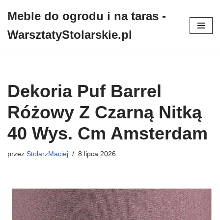
Meble do ogrodu i na taras -
Przejdź
WarsztatyStolarskie.pl
do
treści
Dekoria Puf Barrel
Różowy Z Czarną Nitką
40 Wys. Cm Amsterdam
przez
StolarzMaciej
8 lipca 2026