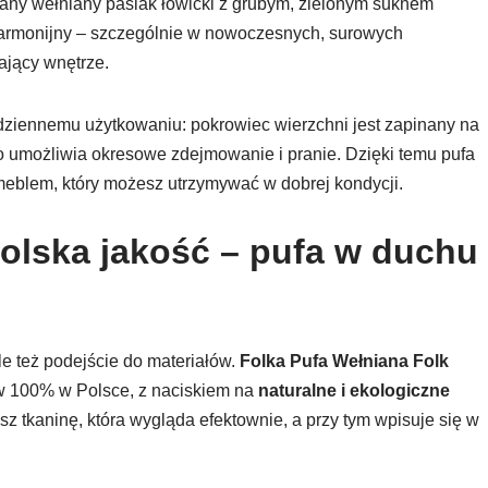
tkany wełniany pasiak łowicki z grubym, zielonym suknem
 harmonijny – szczególnie w nowoczesnych, surowych
lający wnętrze.
dziennemu użytkowaniu: pokrowiec wierzchni jest zapinany na
 umożliwia okresowe zdejmowanie i pranie. Dzięki temu pufa
m meblem, który możesz utrzymywać w dobrej kondycji.
polska jakość – pufa w duchu
ale też podejście do materiałów.
Folka Pufa Wełniana Folk
w 100% w Polsce, z naciskiem na
naturalne i ekologiczne
 tkaninę, która wygląda efektownie, a przy tym wpisuje się w