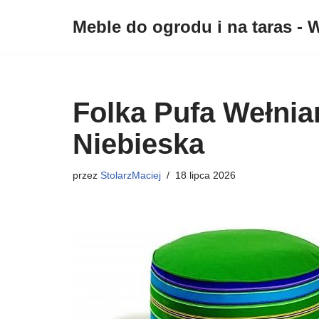
Meble do ogrodu i na taras - W
Przejdź
do
treści
Folka Pufa Wełnia
Niebieska
przez
StolarzMaciej
18 lipca 2026