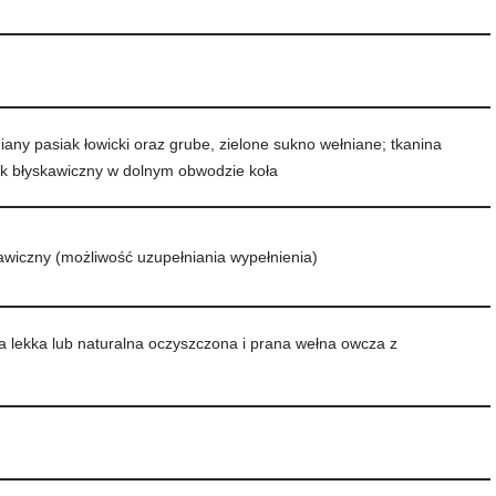
niany pasiak łowicki oraz grube, zielone sukno wełniane; tkanina
k błyskawiczny w dolnym obwodzie koła
iczny (możliwość uzupełniania wypełnienia)
a lekka lub naturalna oczyszczona i prana wełna owcza z