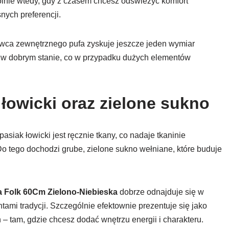
ólnie wtedy, gdy z czasem chcesz odświeżyć komfort
ych preferencji.
wca zewnętrznego pufa zyskuje jeszcze jeden wymiar
i i w dobrym stanie, co w przypadku dużych elementów
k łowicki oraz zielone sukno
pasiak łowicki jest ręcznie tkany, co nadaje tkaninie
Do tego dochodzi grube, zielone sukno wełniane, które buduje
a Folk 60Cm Zielono-Niebieska
dobrze odnajduje się w
ami tradycji. Szczególnie efektownie prezentuje się jako
– tam, gdzie chcesz dodać wnętrzu energii i charakteru.