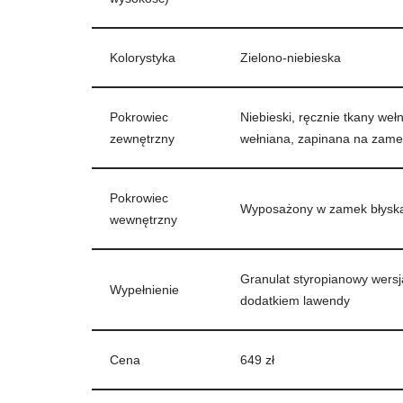
Kolorystyka
Zielono-niebieska
Pokrowiec
Niebieski, ręcznie tkany weł
zewnętrzny
wełniana, zapinana na zame
Pokrowiec
Wyposażony w zamek błyskaw
wewnętrzny
Granulat styropianowy wersj
Wypełnienie
dodatkiem lawendy
Cena
649 zł