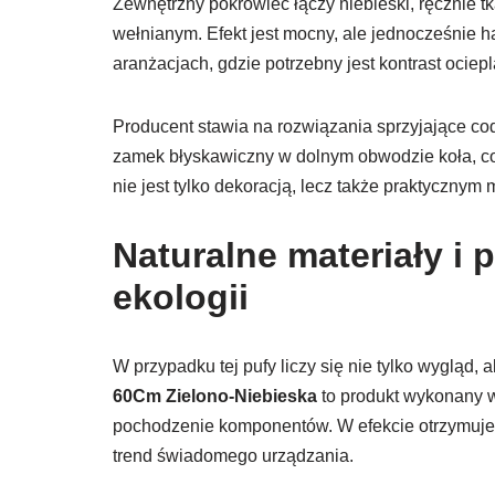
Zewnętrzny pokrowiec łączy niebieski, ręcznie 
wełnianym. Efekt jest mocny, ale jednocześnie
aranżacjach, gdzie potrzebny jest kontrast ociep
Producent stawia na rozwiązania sprzyjające co
zamek błyskawiczny w dolnym obwodzie koła, co
nie jest tylko dekoracją, lecz także praktyczny
Naturalne materiały i 
ekologii
W przypadku tej pufy liczy się nie tylko wygląd, 
60Cm Zielono-Niebieska
to produkt wykonany 
pochodzenie komponentów. W efekcie otrzymujesz
trend świadomego urządzania.