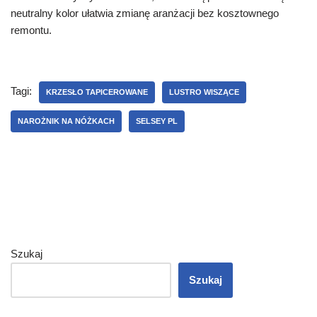
neutralny kolor ułatwia zmianę aranżacji bez kosztownego
remontu.
Tagi:
KRZESŁO TAPICEROWANE
LUSTRO WISZĄCE
NAROŻNIK NA NÓŻKACH
SELSEY PL
Szukaj
Szukaj