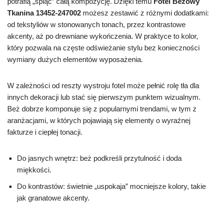
potrafią „spiąć” całą kompozycję. Dzięki temu
Fotel Beżowy
Tkanina 13452-247002
możesz zestawić z różnymi dodatkami:
od tekstyliów w stonowanych tonach, przez kontrastowe
akcenty, aż po drewniane wykończenia. W praktyce to kolor,
który pozwala na częste odświeżanie stylu bez konieczności
wymiany dużych elementów wyposażenia.
W zależności od reszty wystroju fotel może pełnić rolę tła dla
innych dekoracji lub stać się pierwszym punktem wizualnym.
Beż dobrze komponuje się z popularnymi trendami, w tym z
aranżacjami, w których pojawiają się elementy o wyraźnej
fakturze i ciepłej tonacji.
Do jasnych wnętrz: beż podkreśli przytulność i doda
miękkości.
Do kontrastów: świetnie „uspokaja” mocniejsze kolory, takie
jak granatowe akcenty.