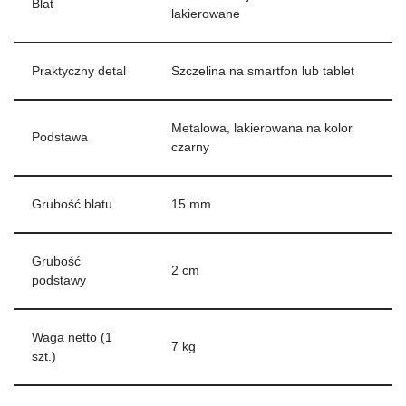
Blat
lakierowane
Praktyczny detal
Szczelina na smartfon lub tablet
Metalowa, lakierowana na kolor
Podstawa
czarny
Grubość blatu
15 mm
Grubość
2 cm
podstawy
Waga netto (1
7 kg
szt.)