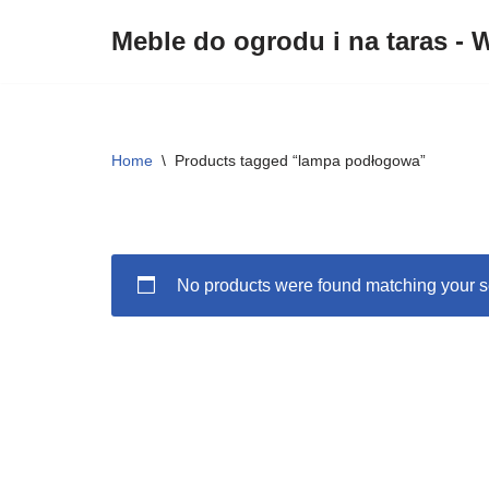
Meble do ogrodu i na taras - W
Przejdź
do
treści
Home
\
Products tagged “lampa podłogowa”
No products were found matching your s