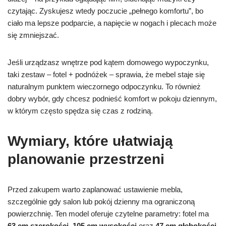
czytając. Zyskujesz wtedy poczucie „pełnego komfortu”, bo
ciało ma lepsze podparcie, a napięcie w nogach i plecach może
się zmniejszać.
Jeśli urządzasz wnętrze pod kątem domowego wypoczynku,
taki zestaw – fotel + podnóżek – sprawia, że mebel staje się
naturalnym punktem wieczornego odpoczynku. To również
dobry wybór, gdy chcesz podnieść komfort w pokoju dziennym,
w którym często spędza się czas z rodziną.
Wymiary, które ułatwiają
planowanie przestrzeni
Przed zakupem warto zaplanować ustawienie mebla,
szczególnie gdy salon lub pokój dzienny ma ograniczoną
powierzchnię. Ten model oferuje czytelne parametry: fotel ma
63 cm szerokości
,
105 cm wysokości
oraz
47 cm głębokości
.